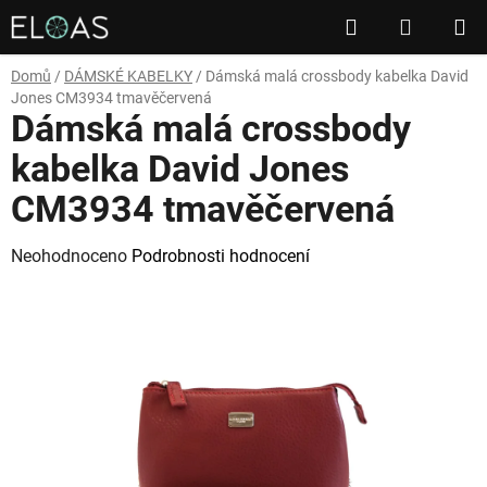
Přejít
Hledat
NÁKUP
na
obsah
KOŠÍK
Domů
/
DÁMSKÉ KABELKY
/
Dámská malá crossbody kabelka David
Jones CM3934 tmavěčervená
Dámská malá crossbody
kabelka David Jones
CM3934 tmavěčervená
Průměrné
Neohodnoceno
Podrobnosti hodnocení
hodnocení
produktu
je
0,0
z
5
hvězdiček.