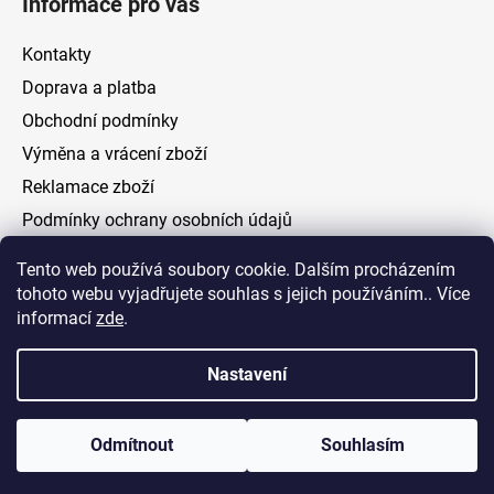
Informace pro vás
Kontakty
Doprava a platba
Obchodní podmínky
Výměna a vrácení zboží
Reklamace zboží
Podmínky ochrany osobních údajů
Tento web používá soubory cookie. Dalším procházením
Facebook
tohoto webu vyjadřujete souhlas s jejich používáním.. Více
informací
zde
.
Nastavení
Vytvořil Shoptet
Odmítnout
Souhlasím
Copyright 2026
ELOAS.cz
. Všechna práva vyhrazena.
Upravit nastavení cookies