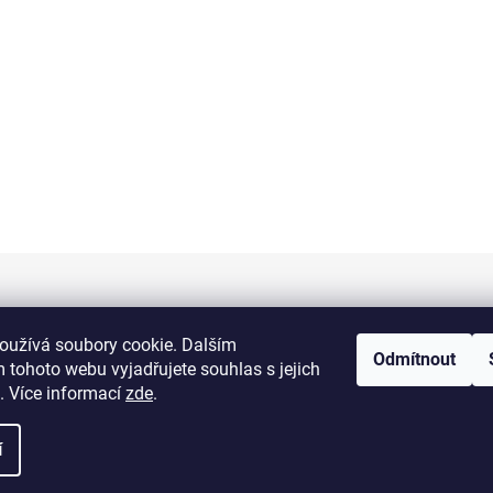
Informace pro vás
oužívá soubory cookie. Dalším
Odmítnout
 tohoto webu vyjadřujete souhlas s jejich
Kontakty
. Více informací
zde
.
Doprava a platba
í
Obchodní podmínky
Výměna a vrácení zboží