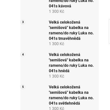
rameno/do ruky Luka no.
p
041s kávová
a
1 300 Kč
n
e
Velká celokožená
"semišová" kabelka na
l
rameno/do ruky Luka no.
041s tmavěhnědá
1 300 Kč
Velká celokožená
"semišová" kabelka na
rameno/do ruky Luka no.
041s hnědá
1 300 Kč
Velká celokožená
"semišová" kabelka na
rameno/do ruky Luka no.
041s světlehnědá
1 300 Kč