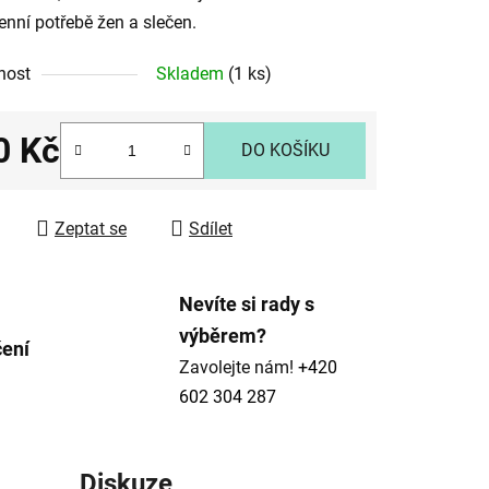
nní potřebě žen a slečen.
nost
Skladem
(1 ks)
ek.
0 Kč
DO KOŠÍKU
 cena:
Zeptat se
Sdílet
Nevíte si rady s
výběrem?
čení
Zavolejte nám!
+420
602 304 287
Diskuze