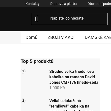
Přejít
Kontakty
Doprava a platba
Obchodní podm
na
obsah
Domů
ZBOŽÍ V AKCI
DÁMSKÉ KA
P
Top 5 produktů
o
s
Středně velká tříoddílová
t
kabelka na rameno David
r
Jones CM7176 hnědo-šedá
a
1 000 Kč
n
n
Velká celokožená
"semišová" kabelka na
í