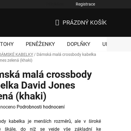
Přihlášení
Registrace
nky ochrany osobních údajů
PRÁZDNÝ KOŠÍK
NÁKUPNÍ
KOŠÍK
ATOHY
PENĚŽENKY
DOPLŇKY
UNISEX
DÁMSKÉ KABELKY
/
Dámská malá crossbody kabelka
nes zelená (khaki)
ská malá crossbody
elka David Jones
ená (khaki)
né
noceno
Podrobnosti hodnocení
ení
ody kabelka je menších rozměrů, ale v široké
tu
é škále, do níž se vejde vše základní ke