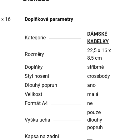
 x 16
Doplňkové parametry
DÁMSKÉ
Kategorie
KABELKY
22,5 x 16 x
Rozměry
8,5 cm
Doplňky
stříbrné
Styl nosení
crossbody
Dlouhý popruh
ano
Velikost
malá
Formát A4
ne
pouze
Výška ucha
dlouhý
popruh
Kapsa na zadní