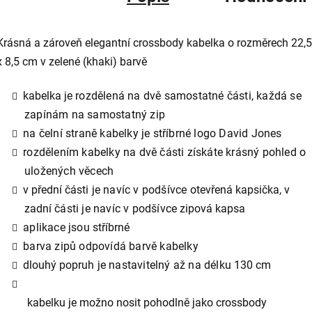
Krásná a zároveň elegantní crossbody kabelka o rozměrech 22,5
x 8,5 cm v zelené (khaki) barvě
kabelka je
rozdělená na dvě samostatné části, každá se
zapínám na samostatný zip
na čelní straně kabelky je stříbrné logo David Jones
rozdělením kabelky na dvě části získáte krásný pohled o
uložených věcech
v
přední části
je navíc v podšívce
otevřená kapsička
,
v
zadní
části je navíc v podšívce
zipová kapsa
aplikace jsou
stříbrné
barva zipů odpovídá barvě kabelky
d
louhý popruh
je nastavitelný až na délku
130 cm
kabelku je možno nosit pohodlně jako crossbody