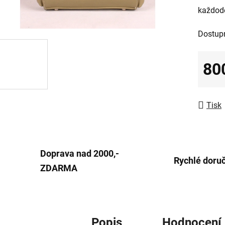
každode
0,0
z
Dostup
5
hvězdič
80
Měrná
Tisk
Doprava nad 2000,-
Rychlé doru
ZDARMA
Popis
Hodnocení