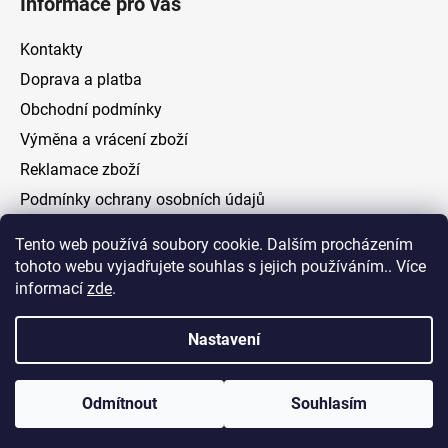
Informace pro vás
Kontakty
Doprava a platba
Obchodní podmínky
Výměna a vrácení zboží
Reklamace zboží
Podmínky ochrany osobních údajů
Tento web používá soubory cookie. Dalším procházením
Facebook
tohoto webu vyjadřujete souhlas s jejich používáním.. Více
informací
zde
.
Nastavení
Vytvořil Shoptet
Odmítnout
Souhlasím
Copyright 2026
ELOAS.cz
. Všechna práva vyhrazena.
Upravit nastavení cookies