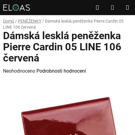
Přejít
Hledat
NÁKUP
na
obsah
KOŠÍK
Domů
/
PENĚŽENKY
/
Dámská lesklá peněženka Pierre Cardin 05
LINE 106 červená
Dámská lesklá peněženka
Pierre Cardin 05 LINE 106
červená
Průměrné
Neohodnoceno
Podrobnosti hodnocení
hodnocení
produktu
je
0,0
z
5
hvězdiček.