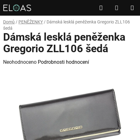
Přejít
Hledat
NÁKUP
na
obsah
KOŠÍK
Domů
/
PENĚŽENKY
/
Dámská lesklá peněženka Gregorio ZLL106
šedá
Dámská lesklá peněženka
Gregorio ZLL106 šedá
Průměrné
Neohodnoceno
Podrobnosti hodnocení
hodnocení
produktu
je
0,0
z
5
hvězdiček.