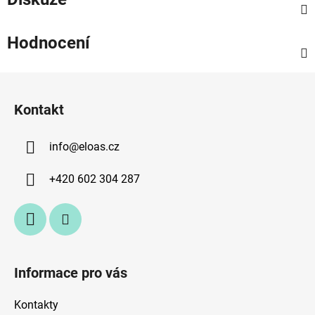
Hodnocení
Z
á
Kontakt
p
a
info
@
eloas.cz
t
í
+420 602 304 287
Informace pro vás
Kontakty