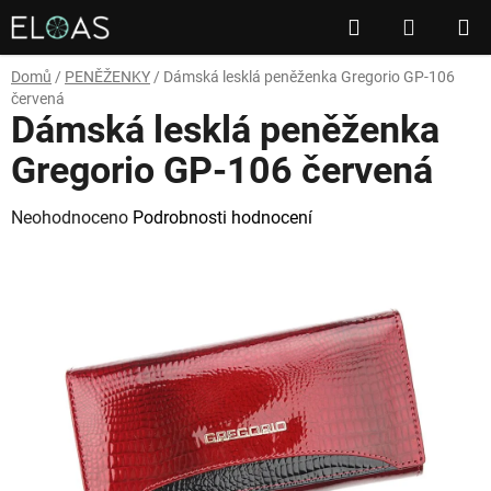
Přejít
Hledat
NÁKUP
na
obsah
KOŠÍK
Domů
/
PENĚŽENKY
/
Dámská lesklá peněženka Gregorio GP-106
červená
Dámská lesklá peněženka
Gregorio GP-106 červená
Průměrné
Neohodnoceno
Podrobnosti hodnocení
hodnocení
produktu
je
0,0
z
5
hvězdiček.