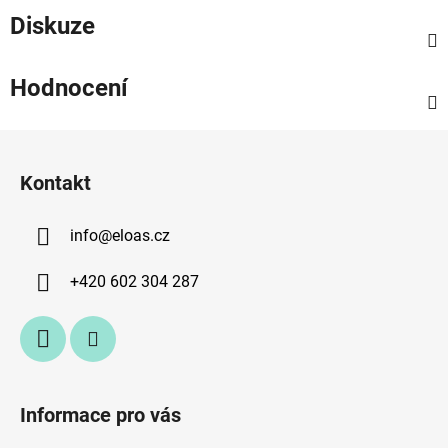
Diskuze
Hodnocení
Z
á
Kontakt
p
a
info
@
eloas.cz
t
í
+420 602 304 287
Informace pro vás