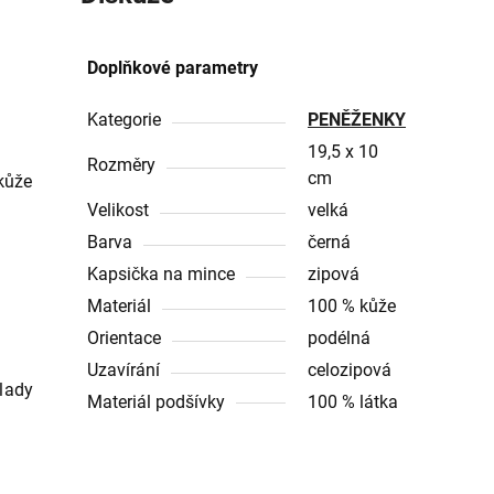
Doplňkové parametry
Kategorie
PENĚŽENKY
19,5 x 10
Rozměry
cm
 kůže
Velikost
velká
Barva
černá
Kapsička na mince
zipová
Materiál
100 % kůže
Orientace
podélná
Uzavírání
celozipová
lady
Materiál podšívky
100 % látka