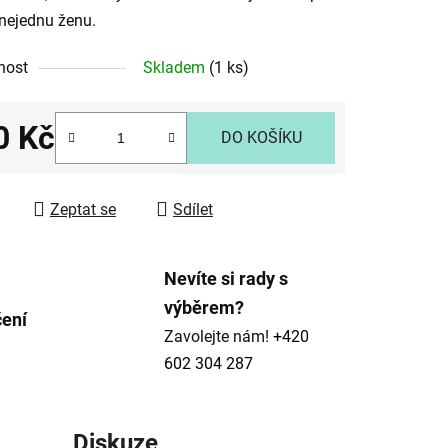
nejednu ženu.
nost
Skladem
(1 ks)
ek.
0 Kč
DO KOŠÍKU
 cena:
Zeptat se
Sdílet
Nevíte si rady s
výběrem?
čení
Zavolejte nám!
+420
602 304 287
Diskuze