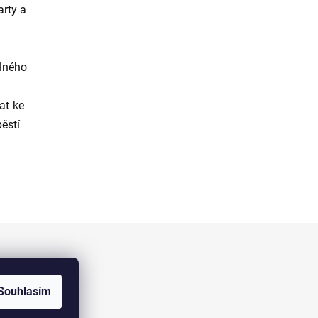
arty
a
olného
lat ke
ěstí
Facebook
Souhlasím