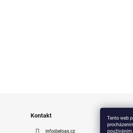
Z
á
Kontakt
p
Tento web p
procházením
a
info
@
eloas.cz
používáním.