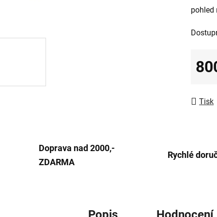
pohled 
0,0
z
Dostup
5
hvězdič
80
Měrná
Tisk
Doprava nad 2000,-
Rychlé doru
ZDARMA
Popis
Hodnocení