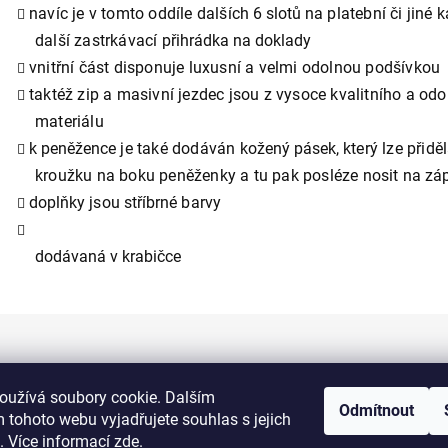
navíc je v tomto oddíle dalších
6 slotů na
platební či jiné
k
další zastrkávací
přihrádka na doklady
vnitřní část disponuje luxusní a velmi
odolnou podšívkou
taktéž zip a masivní jezdec jsou z vysoce kvalitního a od
materiálu
k
peněžence
je také dodáván
kožený pásek
, který lze přidě
kroužku na boku peněženky a tu pak posléze nosit
na záp
doplňky
jsou
stříbrné
barvy
dodávaná v krabičce
Informace pro vás
oužívá soubory cookie. Dalším
Odmítnout
 tohoto webu vyjadřujete souhlas s jejich
Kontakty
. Více informací
zde
.