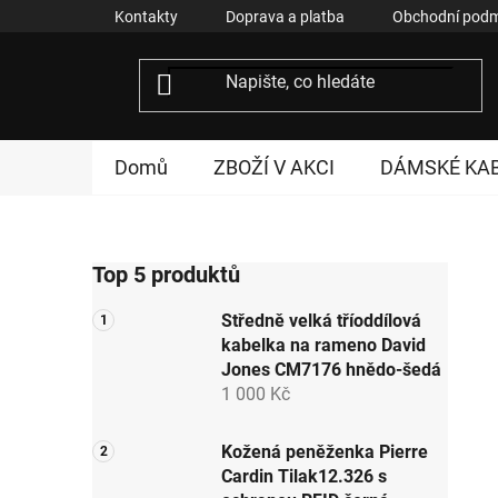
Přejít
Kontakty
Doprava a platba
Obchodní podm
na
obsah
Domů
ZBOŽÍ V AKCI
DÁMSKÉ KA
P
Top 5 produktů
o
s
Středně velká tříoddílová
t
kabelka na rameno David
r
Jones CM7176 hnědo-šedá
a
1 000 Kč
n
n
Kožená peněženka Pierre
Cardin Tilak12.326 s
í