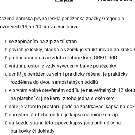
Kožená dámská pevná lesklá peněženka značky Gregorio o
rozměrech 19,5 x 10 cm v černé barvě
se zapínáním na zip ze tří stran
povrch je lesklý, hladká a vzorek je strukturován do kroko
přední stranu navíc zdobí stříbrné logo GREGORIO
vnitřní prostor je vždy vyveden v barvě peněženky
uvnitř je peněženka velmi prakticky řešena, je prakticky
rozdělena do dvou samostatných oddílů
v prvním volně otevřeném oddílu je
neuvěřitelných 12 slotů
na
platební či jiné
karty
, z toho jedna s okénkem
dále je v tomto prostoru
podélná zastrkávací kapsa
na dok
uprostřed druhého oddílu je
kapsa na mince na zip
na každé straně této zipové kapsy
jsou přihrádky na
bankovky
či doklady