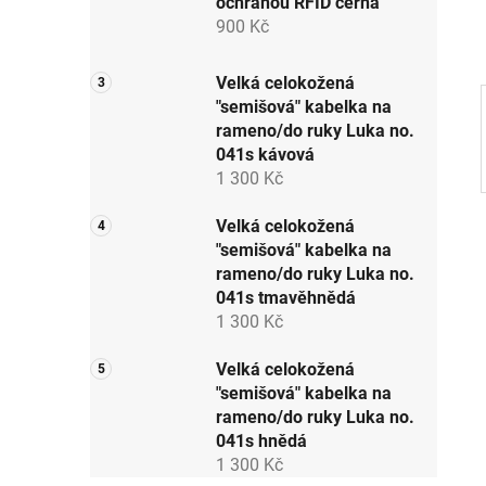
ochranou RFID černá
p
900 Kč
a
n
Velká celokožená
e
"semišová" kabelka na
l
rameno/do ruky Luka no.
041s kávová
1 300 Kč
Velká celokožená
"semišová" kabelka na
rameno/do ruky Luka no.
041s tmavěhnědá
1 300 Kč
Velká celokožená
"semišová" kabelka na
rameno/do ruky Luka no.
041s hnědá
1 300 Kč