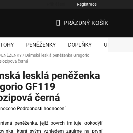
Přihlášení
Registrace
nky ochrany osobních údajů
PRÁZDNÝ KOŠÍK
NÁKUPNÍ
KOŠÍK
ATOHY
PENĚŽENKY
DOPLŇKY
UNISEX
PENĚŽENKY
/
Dámská lesklá peněženka Gregorio
elozipová černá
ská lesklá peněženka
gorio GF119
ozipová černá
né
noceno
Podrobnosti hodnocení
ení
rásná peněženka, jejíž povrch imituje krokodýlí
tu
Novinka, která svým vzhledem zaujme na první