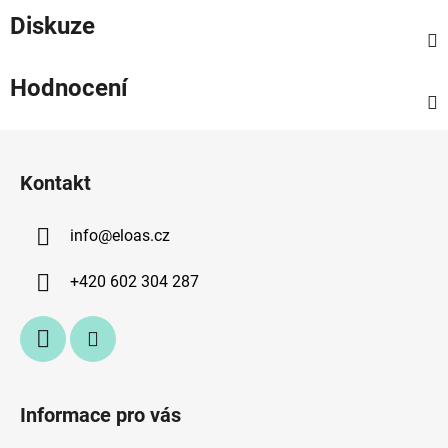
Diskuze
Hodnocení
Z
á
Kontakt
p
a
info
@
eloas.cz
t
í
+420 602 304 287
Informace pro vás