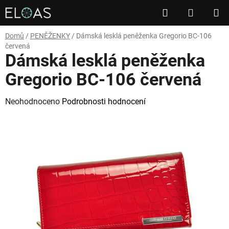
Přejít
Hledat
NÁKUP
na
obsah
KOŠÍK
Domů
/
PENĚŽENKY
/
Dámská lesklá peněženka Gregorio BC-106
červená
Dámská lesklá peněženka
Gregorio BC-106 červená
Průměrné
Neohodnoceno
Podrobnosti hodnocení
hodnocení
produktu
je
0,0
z
5
hvězdiček.