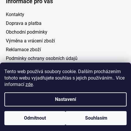
Informace pro vás
Kontakty
Doprava a platba
Obchodní podmínky
Výměna a vrácení zboží
Reklamace zboží
Podmínky ochrany osobních údajů
Tento web používá soubory cookie. Dalším procházením
Facebook
tohoto webu vyjadřujete souhlas s jejich používáním.. Více
informací
zde
.
Nastavení
Vytvořil Shoptet
Odmítnout
Souhlasím
Copyright 2026
ELOAS.cz
. Všechna práva vyhrazena.
Upravit nastavení cookies