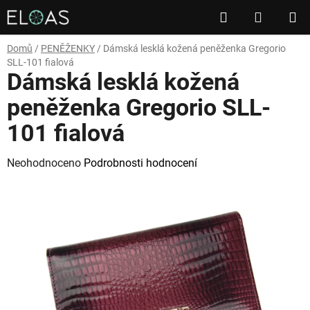
Přejít
Hledat
NÁKUP
na
obsah
KOŠÍK
Domů
/
PENĚŽENKY
/
Dámská lesklá kožená peněženka Gregorio
SLL-101 fialová
Dámská lesklá kožená
peněženka Gregorio SLL-
101 fialová
Průměrné
Neohodnoceno
Podrobnosti hodnocení
hodnocení
produktu
je
0,0
z
5
hvězdiček.