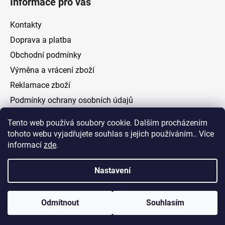
Informace pro vás
Kontakty
Doprava a platba
Obchodní podmínky
Výměna a vrácení zboží
Reklamace zboží
Podmínky ochrany osobních údajů
Tento web používá soubory cookie. Dalším procházením
Facebook
tohoto webu vyjadřujete souhlas s jejich používáním.. Více
informací
zde
.
Nastavení
Vytvořil Shoptet
Odmítnout
Souhlasím
Copyright 2026
ELOAS.cz
. Všechna práva vyhrazena.
Upravit nastavení cookies