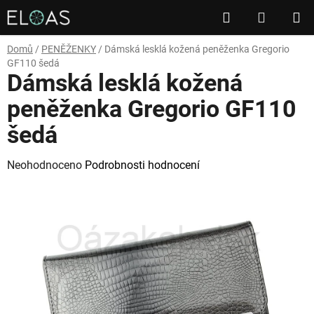
Přejít
Hledat
NÁKUP
na
obsah
KOŠÍK
Domů
/
PENĚŽENKY
/
Dámská lesklá kožená peněženka Gregorio
GF110 šedá
Dámská lesklá kožená
peněženka Gregorio GF110
šedá
Průměrné
Neohodnoceno
Podrobnosti hodnocení
hodnocení
produktu
je
0,0
z
5
hvězdiček.