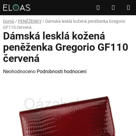
Přejít
Hledat
NÁKUP
na
obsah
KOŠÍK
Domů
/
PENĚŽENKY
/
Dámská lesklá kožená peněženka Gregorio
GF110 červená
Dámská lesklá kožená
peněženka Gregorio GF110
červená
Průměrné
Neohodnoceno
Podrobnosti hodnocení
hodnocení
produktu
je
0,0
z
5
hvězdiček.