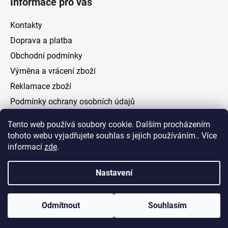
Informace pro vás
Kontakty
Doprava a platba
Obchodní podmínky
Výměna a vrácení zboží
Reklamace zboží
Podmínky ochrany osobních údajů
Tento web používá soubory cookie. Dalším procházením
Facebook
tohoto webu vyjadřujete souhlas s jejich používáním.. Více
informací
zde
.
Nastavení
Vytvořil Shoptet
Odmítnout
Souhlasím
Copyright 2026
ELOAS.cz
. Všechna práva vyhrazena.
Upravit nastavení cookies