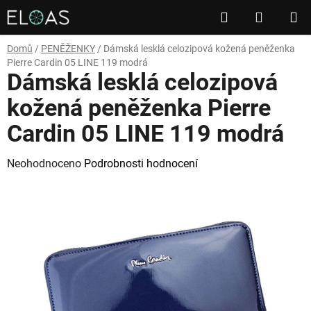
Přejít
Hledat
NÁKUP
na
obsah
KOŠÍK
Domů
/
PENĚŽENKY
/
Dámská lesklá celozipová kožená peněženka
Pierre Cardin 05 LINE 119 modrá
Dámská lesklá celozipová
kožená peněženka Pierre
Cardin 05 LINE 119 modrá
Průměrné
Neohodnoceno
Podrobnosti hodnocení
hodnocení
produktu
je
0,0
z
5
hvězdiček.