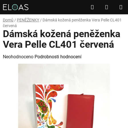
Přejít
Hledat
NÁKUP
na
obsah
KOŠÍK
Domů
/
PENĚŽENKY
/
Dámská kožená peněženka Vera Pelle CL401
červená
Dámská kožená peněženka
Vera Pelle CL401 červená
Průměrné
Neohodnoceno
Podrobnosti hodnocení
hodnocení
produktu
je
0,0
z
5
hvězdiček.