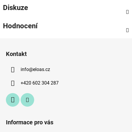
Diskuze
Hodnocení
Z
á
Kontakt
p
a
info
@
eloas.cz
t
í
+420 602 304 287
Informace pro vás