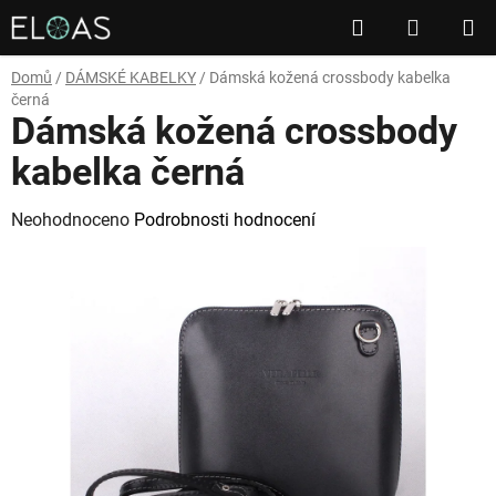
Přejít
Hledat
NÁKUP
na
obsah
KOŠÍK
Domů
/
DÁMSKÉ KABELKY
/
Dámská kožená crossbody kabelka
černá
Dámská kožená crossbody
kabelka černá
Průměrné
Neohodnoceno
Podrobnosti hodnocení
hodnocení
produktu
je
0,0
z
5
hvězdiček.