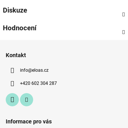
Diskuze
Hodnocení
Z
á
Kontakt
p
a
info
@
eloas.cz
t
í
+420 602 304 287
Informace pro vás