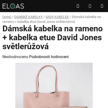
Přejít
Hledat
NÁKUP
na
obsah
KOŠÍK
Domů
/
DÁMSKÉ KABELKY
/
SADY KABELEK
/
Dámská kabelka na
rameno + kabelka etue David Jones světlerůžová
Dámská kabelka na rameno
+ kabelka etue David Jones
světlerůžová
Průměrné
Neohodnoceno
Podrobnosti hodnocení
hodnocení
produktu
je
0,0
z
5
hvězdiček.