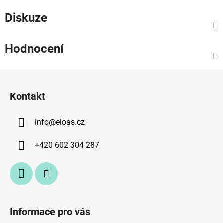
Diskuze
Hodnocení
Z
á
Kontakt
p
a
info
@
eloas.cz
t
í
+420 602 304 287
Informace pro vás