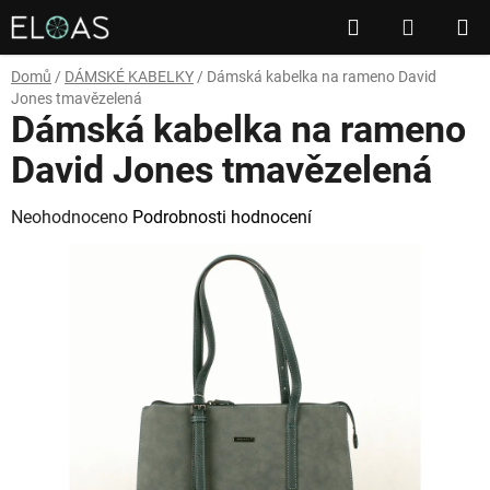
Přejít
Hledat
NÁKUP
na
obsah
KOŠÍK
Domů
/
DÁMSKÉ KABELKY
/
Dámská kabelka na rameno David
Jones tmavězelená
Dámská kabelka na rameno
David Jones tmavězelená
Průměrné
Neohodnoceno
Podrobnosti hodnocení
hodnocení
produktu
je
0,0
z
5
hvězdiček.