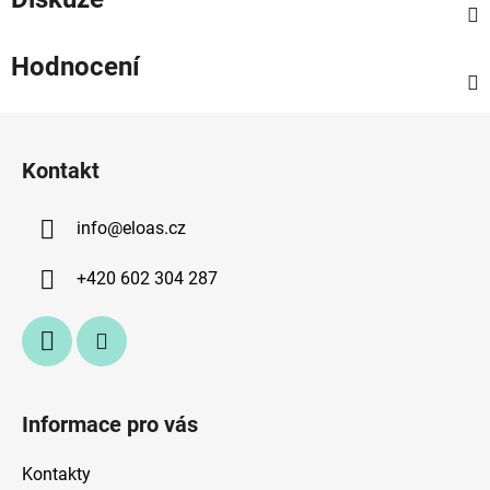
Hodnocení
Z
á
Kontakt
p
a
info
@
eloas.cz
t
í
+420 602 304 287
Informace pro vás
Kontakty