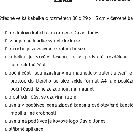
Středně velká kabelka o rozměrech
30 x 29 x 15 cm
v červené ba
tříoddílová kabelka na rameno David Jones
z příjemné hladké syntetické kůže
na uchu je zavěšena ozbobná třáseň
kabelka je skvěle řešena, je v podstatě rozdělena n
samostatné části
boční části jsou uzavírány na magnetický patent a tvoří je
prostor, do kterého se sice vejde formát A4, ale posléz
boční části již nelze zapnout na magnet
prostřední část se uzavírá na zip
uvnitř v podšívce jedna zipová kapsa a dvě otevřené kapsi
mobil a jiné drobnosti
uvnitř na podšívce je kovové logo David Jones
stříbrné aplikace