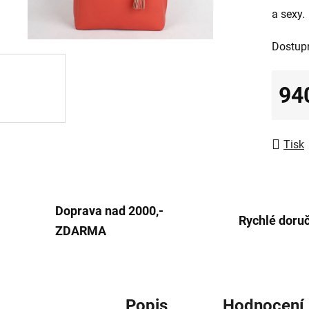
a sexy.
0,0
z
Dostup
5
hvězdič
94
Měrná
Tisk
Doprava nad 2000,-
Rychlé doru
ZDARMA
Popis
Hodnocení