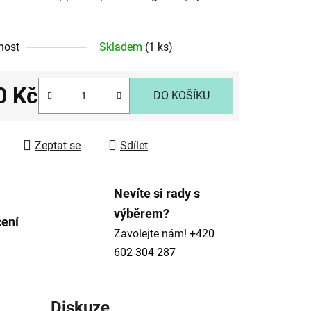
nost
Skladem
(1 ks)
ek.
0 Kč
DO KOŠÍKU
 cena:
Zeptat se
Sdílet
Nevíte si rady s
výběrem?
čení
Zavolejte nám!
+420
602 304 287
Diskuze