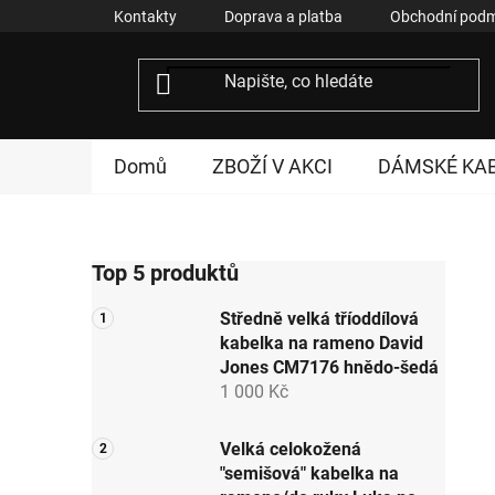
Přejít
Kontakty
Doprava a platba
Obchodní podm
na
obsah
Domů
ZBOŽÍ V AKCI
DÁMSKÉ KA
P
Top 5 produktů
o
s
Středně velká tříoddílová
t
kabelka na rameno David
r
Jones CM7176 hnědo-šedá
a
1 000 Kč
n
n
Velká celokožená
"semišová" kabelka na
í