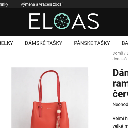
ínky
Výměna a vrácení zboží
Reklamace zboží
Podmí
BELKY
DÁMSKÉ TAŠKY
PÁNSKÉ TAŠKY
B
Domů
/
Jones č
Dám
ram
čer
Průměr
Neohod
hodnoc
Velmi h
produk
velké m
je