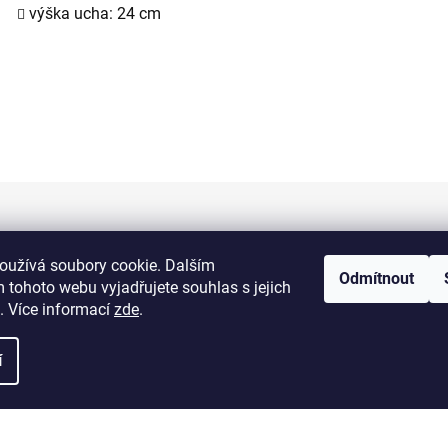
výška ucha: 24 cm
Informace pro vás
oužívá soubory cookie. Dalším
Odmítnout
 tohoto webu vyjadřujete souhlas s jejich
Kontakty
. Více informací
zde
.
Doprava a platba
í
Obchodní podmínky
Výměna a vrácení zboží
Reklamace zboží