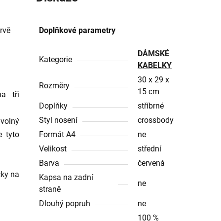
rvě
Doplňkové parametry
DÁMSKÉ
Kategorie
KABELKY
30 x 29 x
Rozměry
15 cm
a tři
Doplňky
stříbrné
Styl nosení
crossbody
 volný
e tyto
Formát A4
ne
Velikost
střední
Barva
červená
čky na
Kapsa na zadní
ne
straně
Dlouhý popruh
ne
100 %