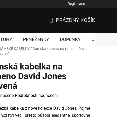
Přihlášení
Registrace
nky ochrany osobních údajů
PRÁZDNÝ KOŠÍK
NÁKUPNÍ
KOŠÍK
ATOHY
PENĚŽENKY
DOPLŇKY
UNISEX
DÁMSKÉ KABELKY
/
Dámská kabelka na rameno David
ervená
ská kabelka na
eno David Jones
vená
né
noceno
Podrobnosti hodnocení
ení
ezká kabelka z nové kolekce David Jones. Pojme
tu
nožství věcí, přesto působí elegantně, sportovně