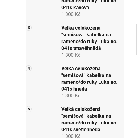
rameno/do ruky Luka no.
p
041s kávová
a
1 300 Kč
n
e
Velká celokožená
"semišová" kabelka na
l
rameno/do ruky Luka no.
041s tmavěhnědá
1 300 Kč
Velká celokožená
"semišová" kabelka na
rameno/do ruky Luka no.
041s hnědá
1 300 Kč
Velká celokožená
"semišová" kabelka na
rameno/do ruky Luka no.
041s světlehnědá
1 300 Kč