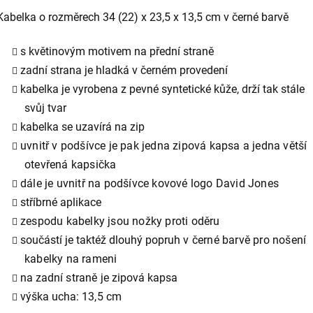
Kabelka o rozměrech 34 (22) x 23,5 x 13,5 cm v černé barvě
s květinovým motivem na přední straně
zadní strana je hladká v černém provedení
kabelka je vyrobena z pevné syntetické kůže, drží tak stále
svůj tvar
kabelka se uzavírá na zip
uvnitř v podšívce je pak jedna zipová kapsa a jedna větší
otevřená kapsička
dále je uvnitř na podšívce kovové logo David Jones
stříbrné aplikace
zespodu kabelky jsou nožky proti oděru
s
oučástí je taktéž dlouhý popruh
v černé barvě pro nošení
kabelky na rameni
n
a zadní
straně je
zipová kapsa
výška ucha:
13,5 cm