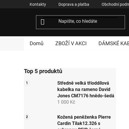
Přejít
Kontakty
Doprava a platba
Obchodní podm
na
obsah
Domů
ZBOŽÍ V AKCI
DÁMSKÉ KA
P
Top 5 produktů
o
s
Středně velká tříoddílová
t
kabelka na rameno David
r
Jones CM7176 hnědo-šedá
a
1 000 Kč
n
n
Kožená peněženka Pierre
Cardin Tilak12.326 s
í