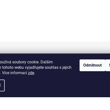
Informace pro vás
oužívá soubory cookie. Dalším
Odmítnout
 tohoto webu vyjadřujete souhlas s jejich
Kontakty
. Více informací
zde
.
Doprava a platba
í
Obchodní podmínky
Výměna a vrácení zboží
Reklamace zboží
Podmínky ochrany osobních údajů