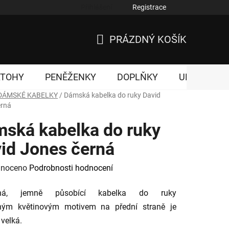
Přihlášení
Registrace
nky ochrany osobních údajů
PRÁZDNÝ KOŠÍK
NÁKUPNÍ
KOŠÍK
ATOHY
PENĚŽENKY
DOPLŇKY
UNISEX
DÁMSKÉ KABELKY
/
Dámská kabelka do ruky David
erná
ská kabelka do ruky
id Jones černá
né
noceno
Podrobnosti hodnocení
ení
lná, jemně působící kabelka do ruky
tu
ným květinovým motivem na přední straně je
 velká.