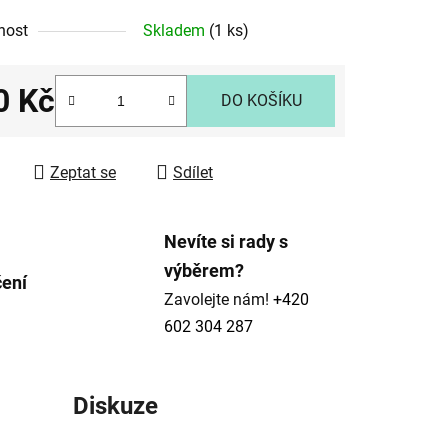
nost
Skladem
(1 ks)
ek.
0 Kč
DO KOŠÍKU
 cena:
Zeptat se
Sdílet
Nevíte si rady s
výběrem?
čení
Zavolejte nám!
+420
602 304 287
Diskuze