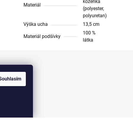
koženka
Materiál
(polyester,
polyuretan)
Výška ucha
13,5 cm
100 %
Materiál podšívky
látka
Facebook
Souhlasím