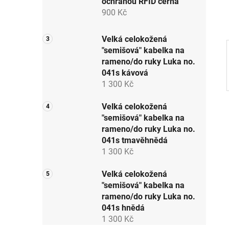
ochranou RFID černá
p
900 Kč
a
n
Velká celokožená
e
"semišová" kabelka na
l
rameno/do ruky Luka no.
041s kávová
1 300 Kč
Velká celokožená
"semišová" kabelka na
rameno/do ruky Luka no.
041s tmavěhnědá
1 300 Kč
Velká celokožená
"semišová" kabelka na
rameno/do ruky Luka no.
041s hnědá
1 300 Kč