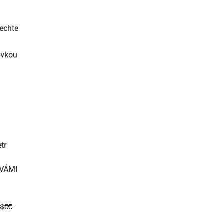
nechte
řovkou
tr
 VÁMI
❄️🧤