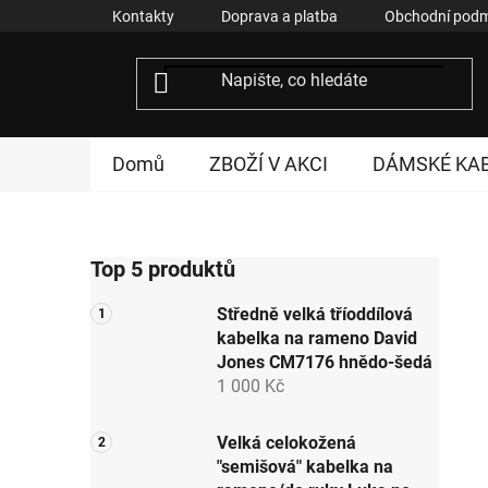
Přejít
Kontakty
Doprava a platba
Obchodní podm
na
obsah
Domů
ZBOŽÍ V AKCI
DÁMSKÉ KA
P
Top 5 produktů
o
s
Středně velká tříoddílová
t
kabelka na rameno David
r
Jones CM7176 hnědo-šedá
a
1 000 Kč
n
n
Velká celokožená
"semišová" kabelka na
í