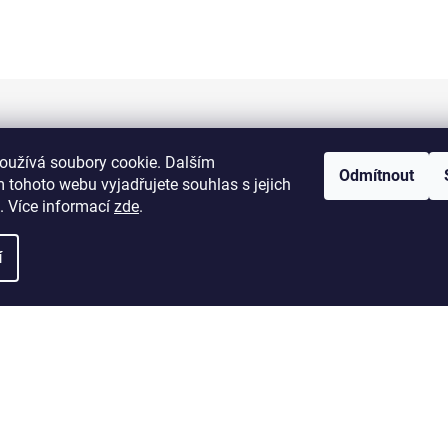
Informace pro vás
oužívá soubory cookie. Dalším
Odmítnout
 tohoto webu vyjadřujete souhlas s jejich
Kontakty
. Více informací
zde
.
Doprava a platba
í
Obchodní podmínky
Výměna a vrácení zboží
Reklamace zboží
Podmínky ochrany osobních údajů
zena.
Upravit nastavení cookies