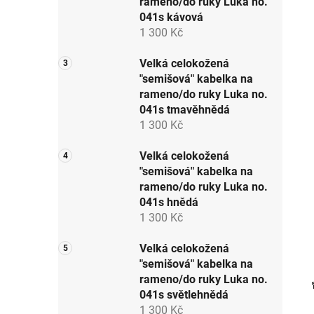
rameno/do ruky Luka no.
p
041s kávová
a
1 300 Kč
n
e
Velká celokožená
"semišová" kabelka na
l
rameno/do ruky Luka no.
041s tmavěhnědá
1 300 Kč
Velká celokožená
"semišová" kabelka na
rameno/do ruky Luka no.
041s hnědá
1 300 Kč
Velká celokožená
"semišová" kabelka na
rameno/do ruky Luka no.
041s světlehnědá
1 300 Kč