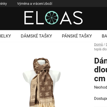
ínky
Výměna a vrácení zboží
Reklamace zboží
Podmí
BELKY
DÁMSKÉ TAŠKY
PÁNSKÉ TAŠKY
B
Domů
/
teplá dl
Dám
dlo
cm
Průměr
Neohod
hodnoc
Dostup
produk
je