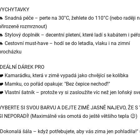
VYCHYTAVKY
🔥 Snadná péče – perte na 30°C, žehlete do 110°C (nebo raději 
přirozeně rozmrznout)
🔥 Stylový doplněk – decentní pletení, které ladí s kabátem i pé
🔥 Cestovní must-have – hodí se do letadla, vlaku i na zimní
procházku
IDEÁLNÍ DÁREK PRO
❤️ Kamarádku, která v zimě vypadá jako chvějící se kolíbka
❤️ Mamku, co pořád opakuje: "Bez čepice nechoď!"
❤️ Vlastní šatník – protože vy si zasloužíte víc než jen loňský sve
VYBERTE SI SVOU BARVU A DEJTE ZIMĚ JASNĚ NAJEVO, ŽE S
SI NEPORADÍ! (Maximálně vás omotá do ještě většího tepla 😉)
"Dokonalá šála – když potřebujete, aby vás zima jen pohladila!" 