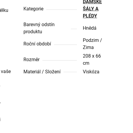
DÁMSKÉ
Kategorie
ŠÁLY A
élku
PLÉDY
Barevný odstín
Hnědá
produktu
Podzim /
Roční období
Zima
208 x 66
Rozměr
cm
ž vaše
Materiál / Složení
Viskóza
"
v
i