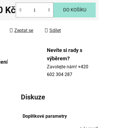
0 Kč
DO KOŠÍKU
 cena:
ek.
Zeptat se
Sdílet
Nevíte si rady s
výběrem?
čení
Zavolejte nám!
+420
602 304 287
Diskuze
Doplňkové parametry