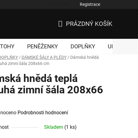
Přihlášení
Registrace
nky ochrany osobních údajů
PRÁZDNÝ KOŠÍK
NÁKUPNÍ
KOŠÍK
ATOHY
PENĚŽENKY
DOPLŇKY
UNISEX
DOPLŇKY
/
DÁMSKÉ ŠÁLY A PLÉDY
/
Dámská hnědá
ouhá zimní šála 208x66 cm
ská hnědá teplá
uhá zimní šála 208x66
né
noceno
Podrobnosti hodnocení
ení
nost
Skladem
(1 ks)
tu