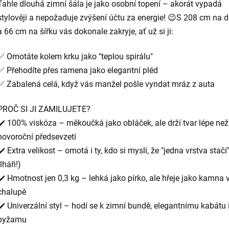
Tahle dlouhá zimní šála je jako osobní topení – akorát vypadá
stylověji a nepožaduje zvýšení účtu za energie! 😉S 208 cm na d
a 66 cm na šířku vás dokonale zakryje, ať už si ji:
✅ Omotáte kolem krku jako "teplou spirálu"
✅ Přehodíte přes ramena jako elegantní pléd
✅ Zabalená celá, když vás manžel pošle vyndat mráz z auta
PROČ SI JI ZAMILUJETE?
✔️ 100% viskóza – měkoučká jako obláček, ale drží tvar lépe ne
novoroční předsevzetí
✔️ Extra velikost – omotá i ty, kdo si myslí, že "jedna vrstva stačí
(lháři!)
✔️ Hmotnost jen 0,3 kg – lehká jako pírko, ale hřeje jako kamna 
chalupě
✔️ Univerzální styl – hodí se k zimní bundě, elegantnímu kabátu 
pyžamu