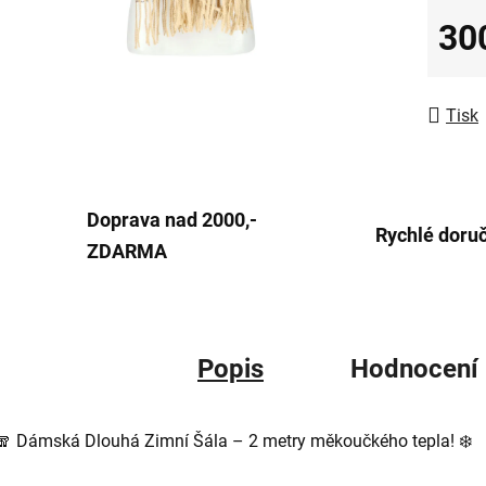
0,0
30
z
Měrná
5
hvězdič
Tisk
Doprava nad 2000,-
Rychlé doru
ZDARMA
Popis
Hodnocení
🧣 Dámská Dlouhá Zimní Šála – 2 metry měkoučkého tepla! ❄️