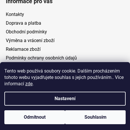
Informace pro vás
Kontakty
Doprava a platba
Obchodní podmínky
Výměna a vrácení zboží
Reklamace zboží
Podmínky ochrany osobních údajů
Tento web používá soubory cookie. Dalším procházením
Facebook
tohoto webu vyjadřujete souhlas s jejich používáním.. Více
informací
zde
.
Nastavení
Vytvořil Shoptet
Odmítnout
Souhlasím
Copyright 2026
ELOAS.cz
. Všechna práva vyhrazena.
Upravit nastavení cookies