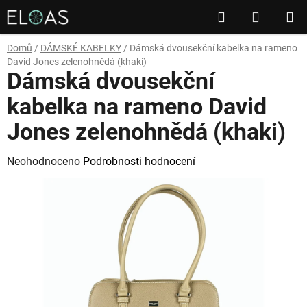
Přejít
Hledat
NÁKUP
na
obsah
KOŠÍK
Domů
/
DÁMSKÉ KABELKY
/
Dámská dvousekční kabelka na rameno
David Jones zelenohnědá (khaki)
Dámská dvousekční
kabelka na rameno David
Jones zelenohnědá (khaki)
Průměrné
Neohodnoceno
Podrobnosti hodnocení
hodnocení
produktu
je
0,0
z
5
hvězdiček.