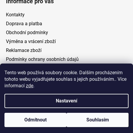
Informace pro vás
Kontakty
Doprava a platba
Obchodní podmínky
Výměna a vrácení zboží
Reklamace zboží
Podmínky ochrany osobních údajů
Tento web používá soubory cookie. Dalším procházením
Facebook
tohoto webu vyjadřujete souhlas s jejich používáním.. Více
informací
zde
.
Nastavení
Vytvořil Shoptet
Odmítnout
Souhlasím
Copyright 2026
ELOAS.cz
. Všechna práva vyhrazena.
Upravit nastavení cookies