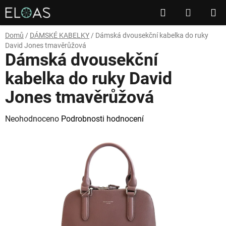
Přejít
Hledat
NÁKUP
na
obsah
KOŠÍK
Domů
/
DÁMSKÉ KABELKY
/
Dámská dvousekční kabelka do ruky
David Jones tmavěrůžová
Dámská dvousekční
kabelka do ruky David
Jones tmavěrůžová
Průměrné
Neohodnoceno
Podrobnosti hodnocení
hodnocení
produktu
je
0,0
z
5
hvězdiček.