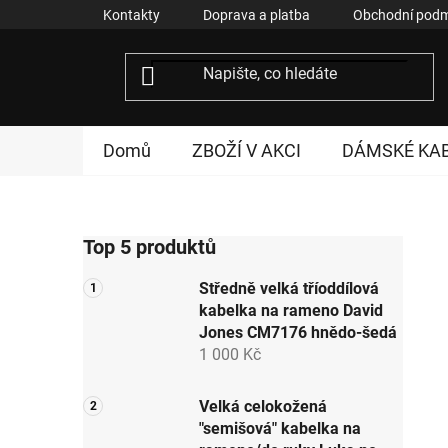
Přejít
Kontakty
Doprava a platba
Obchodní podm
na
obsah
Domů
ZBOŽÍ V AKCI
DÁMSKÉ KA
P
Top 5 produktů
o
s
Středně velká tříoddílová
t
kabelka na rameno David
r
Jones CM7176 hnědo-šedá
a
1 000 Kč
n
n
Velká celokožená
"semišová" kabelka na
í