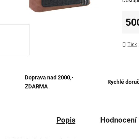
Dostup
produk
je
0,0
50
z
Měrná
5
hvězdič
Tisk
Doprava nad 2000,-
Rychlé doru
ZDARMA
Popis
Hodnocení