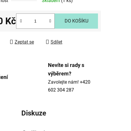
nost
Skladem
(1 ks)
tu
0 Kč
DO KOŠÍKU
 cena:
ek.
Zeptat se
Sdílet
Nevíte si rady s
výběrem?
čení
Zavolejte nám!
+420
602 304 287
Diskuze