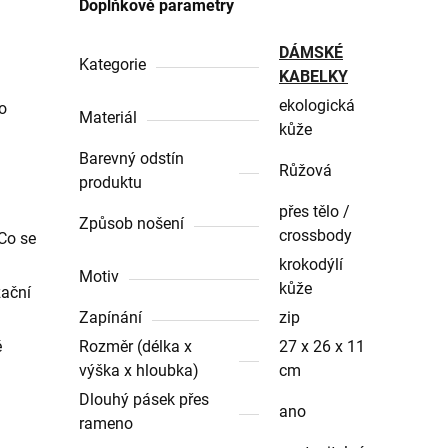
Doplňkové parametry
DÁMSKÉ
Kategorie
KABELKY
ekologická
o
Materiál
kůže
Barevný odstín
Růžová
produktu
přes tělo /
Způsob nošení
crossbody
"Co se
krokodýlí
Motiv
kůže
zační
Zapínání
zip
ě
Rozměr (délka x
27 x 26 x 11
výška x hloubka)
cm
Dlouhý pásek přes
ano
rameno