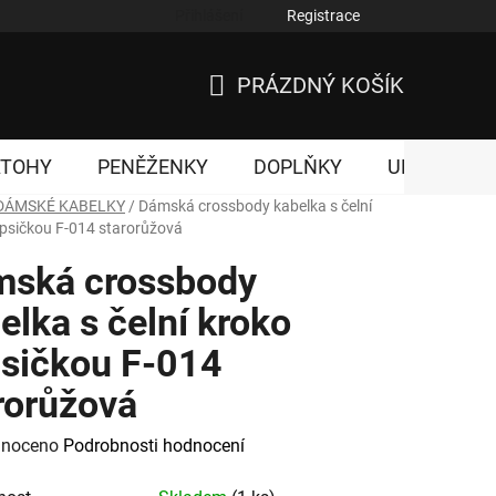
Přihlášení
Registrace
nky ochrany osobních údajů
PRÁZDNÝ KOŠÍK
NÁKUPNÍ
KOŠÍK
ATOHY
PENĚŽENKY
DOPLŇKY
UNISEX
DÁMSKÉ KABELKY
/
Dámská crossbody kabelka s čelní
psičkou F-014 starorůžová
ská crossbody
elka s čelní kroko
sičkou F-014
rorůžová
né
noceno
Podrobnosti hodnocení
ení