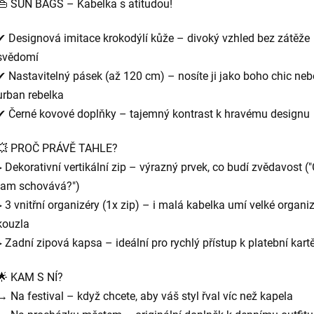
👜 SUN BAGS – Kabelka s atitudou!
✔ Designová imitace krokodýlí kůže – divoký vzhled bez zátěže
svědomí
✔ Nastavitelný pásek (až 120 cm) – nosíte ji jako boho chic neb
urban rebelka
✔ Černé kovové doplňky – tajemný kontrast k hravému designu
💥 PROČ PRÁVĚ TAHLE?
▸ Dekorativní vertikální zip – výrazný prvek, co budí zvědavost (
tam schovává?")
▸ 3 vnitřní organizéry (1x zip) – i malá kabelka umí velké organi
kouzla
▸ Zadní zipová kapsa – ideální pro rychlý přístup k platební kart
🌟 KAM S NÍ?
→ Na festival – když chcete, aby váš styl řval víc než kapela