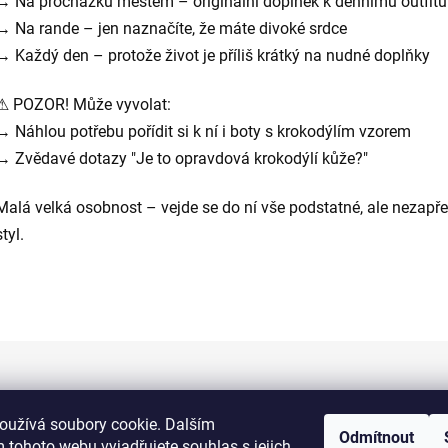
→ Na procházku městem – originální doplněk k dennímu outfitu
→ Na rande – jen naznačíte, že máte divoké srdce
→ Každý den – protože život je příliš krátký na nudné doplňky
⚠ POZOR! Může vyvolat:
→ Náhlou potřebu pořídit si k ní i boty s krokodýlím vzorem
→ Zvědavé dotazy "Je to opravdová krokodýlí kůže?"
Malá velká osobnost – vejde se do ní vše podstatné, ale nezapř
styl.
Informace pro vás
oužívá soubory cookie. Dalším
Odmítnout
 tohoto webu vyjadřujete souhlas s jejich