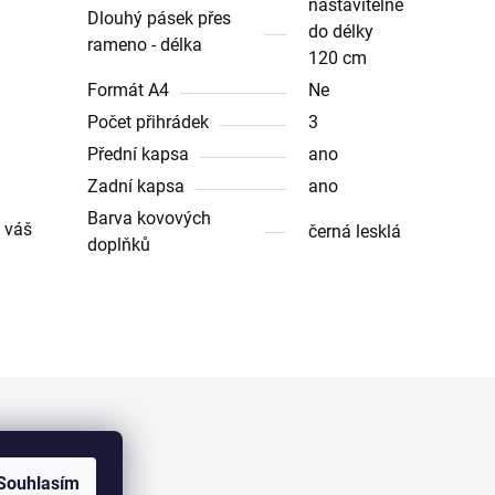
nastavitelné
Dlouhý pásek přes
do délky
rameno - délka
120 cm
Formát A4
Ne
Počet přihrádek
3
Přední kapsa
ano
Zadní kapsa
ano
Barva kovových
e váš
černá lesklá
doplňků
Facebook
Souhlasím