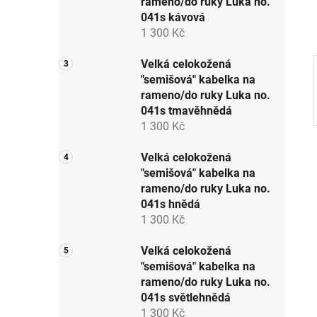
rameno/do ruky Luka no.
p
041s kávová
a
1 300 Kč
n
e
Velká celokožená
"semišová" kabelka na
l
rameno/do ruky Luka no.
041s tmavěhnědá
1 300 Kč
Velká celokožená
"semišová" kabelka na
rameno/do ruky Luka no.
041s hnědá
1 300 Kč
Velká celokožená
"semišová" kabelka na
rameno/do ruky Luka no.
041s světlehnědá
1 300 Kč