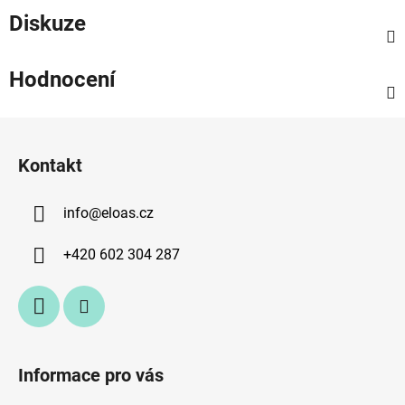
Diskuze
Hodnocení
Z
á
Kontakt
p
a
info
@
eloas.cz
t
í
+420 602 304 287
Informace pro vás