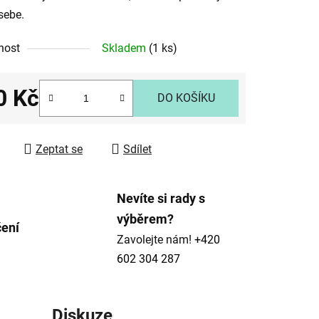
 sebe.
nost
Skladem
(1 ks)
ek.
0 Kč
DO KOŠÍKU
 cena:
Zeptat se
Sdílet
Nevíte si rady s
výběrem?
čení
Zavolejte nám!
+420
602 304 287
Diskuze