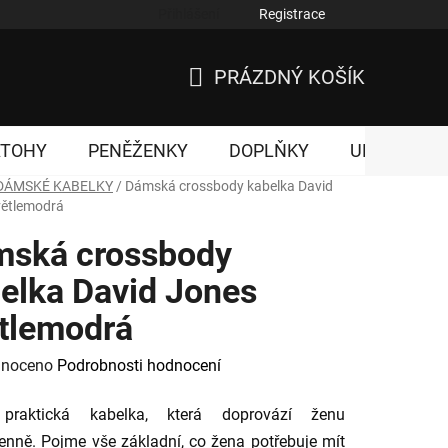
Přihlášení
Registrace
nky ochrany osobních údajů
PRÁZDNÝ KOŠÍK
NÁKUPNÍ
KOŠÍK
ATOHY
PENĚŽENKY
DOPLŇKY
UNISEX
DÁMSKÉ KABELKY
/
Dámská crossbody kabelka David
větlemodrá
ská crossbody
elka David Jones
tlemodrá
né
noceno
Podrobnosti hodnocení
ení
praktická kabelka, která doprovází ženu
tu
nně. Pojme vše základní, co žena potřebuje mít