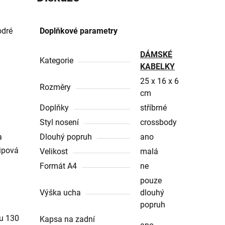
odré
Doplňkové parametry
DÁMSKÉ
Kategorie
KABELKY
i
25 x 16 x 6
Rozměry
cm
Doplňky
stříbrné
Styl nosení
crossbody
a
Dlouhý popruh
ano
ipová
Velikost
malá
Formát A4
ne
pouze
Výška ucha
dlouhý
popruh
ku
130
Kapsa na zadní