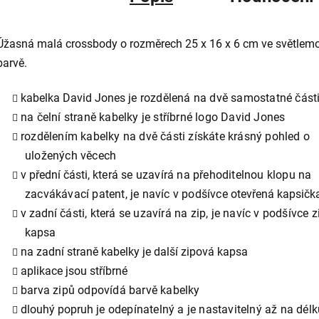
Úžasná malá crossbody o rozměrech 25 x 16 x 6 cm ve světlem
barvě.
kabelka David Jones
je rozdělená na dvě samostatné část
na čelní straně kabelky je stříbrné logo David Jones
rozdělením kabelky na dvě části získáte krásný pohled o
uložených věcech
v přední části,
která se uzavírá na přehoditelnou klopu na
zacvákávací patent, je navíc v podšívce
otevřená kapsičk
v zadní
části, která se uzavírá na zip, je navíc v podšívce
z
kapsa
na zadní straně kabelky je další zipová kapsa
aplikace jsou stříbrné
barva zipů odpovídá barvě kabelky
d
louhý popruh
je odepínatelný a je nastavitelný až na dél