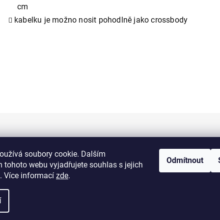
cm
kabelku je možno nosit pohodlně jako crossbody
Informace pro vás
oužívá soubory cookie. Dalším
Odmítnout
 tohoto webu vyjadřujete souhlas s jejich
Kontakty
. Více informací
zde
.
Doprava a platba
í
Obchodní podmínky
Výměna a vrácení zboží