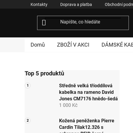
Přejít
Kontakty
Doprava a platba
Obchodní podm
na
obsah
Domů
ZBOŽÍ V AKCI
DÁMSKÉ KA
P
Top 5 produktů
o
s
Středně velká tříoddílová
t
kabelka na rameno David
r
Jones CM7176 hnědo-šedá
a
1 000 Kč
n
n
Kožená peněženka Pierre
Cardin Tilak12.326 s
í