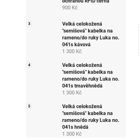
ochranou RFID černá
p
900 Kč
a
n
Velká celokožená
e
"semišová" kabelka na
l
rameno/do ruky Luka no.
041s kávová
1 300 Kč
Velká celokožená
"semišová" kabelka na
rameno/do ruky Luka no.
041s tmavěhnědá
1 300 Kč
Velká celokožená
"semišová" kabelka na
rameno/do ruky Luka no.
041s hnědá
1 300 Kč