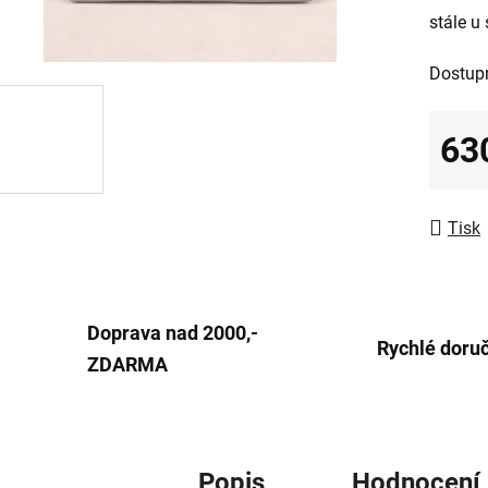
stále u
0,0
z
Dostup
5
hvězdič
63
Měrná
Tisk
Doprava nad 2000,-
Rychlé doru
ZDARMA
Popis
Hodnocení