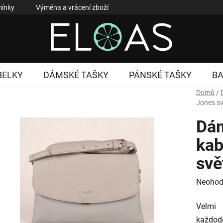
ínky
Výměna a vrácení zboží
Reklamace zboží
Podmí
BELKY
DÁMSKÉ TAŠKY
PÁNSKÉ TAŠKY
B
Domů
/
Jones s
Dám
kab
svě
Průměr
Neohod
hodnoc
Velmi 
produk
každode
je