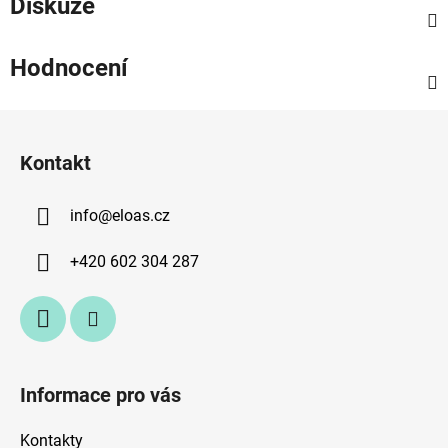
Diskuze
Hodnocení
Z
á
Kontakt
p
a
info
@
eloas.cz
t
í
+420 602 304 287
Informace pro vás
Kontakty