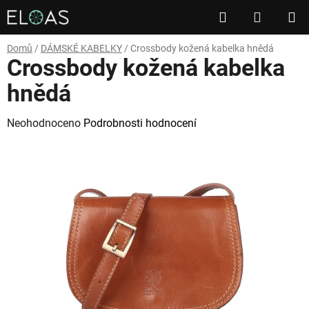
Přejít
Hledat
NÁKUP
na
obsah
KOŠÍK
Domů
/
DÁMSKÉ KABELKY
/
Crossbody kožená kabelka hnědá
Crossbody kožená kabelka
hnědá
Průměrné
Neohodnoceno
Podrobnosti hodnocení
hodnocení
produktu
je
0,0
z
5
hvězdiček.