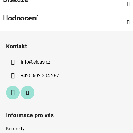
Hodnocení
Z
á
Kontakt
p
a
info
@
eloas.cz
t
í
+420 602 304 287
Informace pro vás
Kontakty