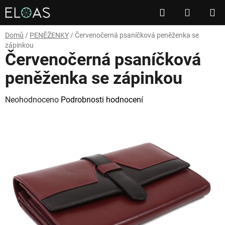
Přejít
Hledat
NÁKUP
na
obsah
KOŠÍK
Domů
/
PENĚŽENKY
/
Červenočerná psaníčková peněženka se
zápinkou
Červenočerná psaníčková
peněženka se zápinkou
Průměrné
Neohodnoceno
Podrobnosti hodnocení
hodnocení
produktu
je
0,0
z
5
hvězdiček.