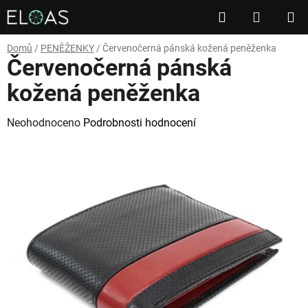
Přejít
Hledat
NÁKUP
na
obsah
KOŠÍK
Domů
/
PENĚŽENKY
/
Červenočerná pánská kožená peněženka
Červenočerná pánská
kožená peněženka
Průměrné
Neohodnoceno
Podrobnosti hodnocení
hodnocení
produktu
je
0,0
z
5
hvězdiček.