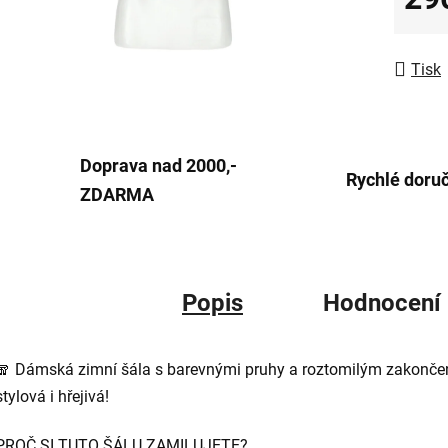
z
Měrná
5
hvězdič
Tisk
Doprava nad 2000,-
Rychlé doru
ZDARMA
Popis
Hodnocení
🧣 Dámská zimní šála s barevnými pruhy a roztomilým zakonč
stylová i hřejivá!
PROČ SI TUTO ŠÁLU ZAMILUJETE?