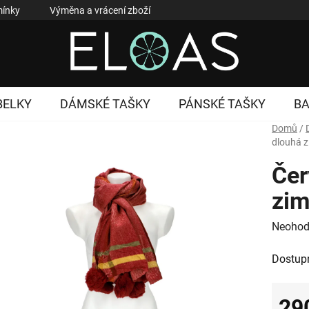
ínky
Výměna a vrácení zboží
Reklamace zboží
Podmí
BELKY
DÁMSKÉ TAŠKY
PÁNSKÉ TAŠKY
B
Domů
/
dlouhá z
Čer
zim
Průměr
Neohod
hodnoc
Dostup
produk
je
0,0
29