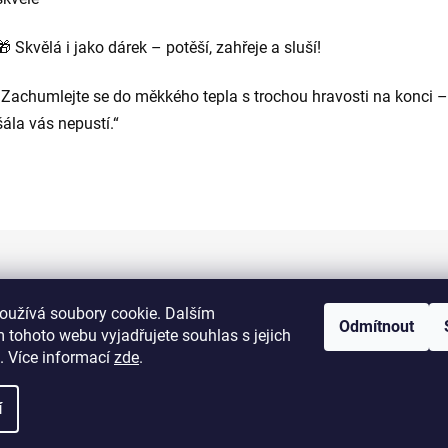
🎁 Skvělá i jako dárek – potěší, zahřeje a sluší!
„Zachumlejte se do měkkého tepla s trochou hravosti na konci –
šála vás nepustí.“
Informace pro vás
oužívá soubory cookie. Dalším
Odmítnout
 tohoto webu vyjadřujete souhlas s jejich
Kontakty
. Více informací
zde
.
Doprava a platba
í
Obchodní podmínky
Výměna a vrácení zboží