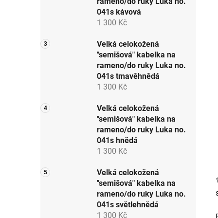
rameno/do ruky Luka no.
p
041s kávová
a
1 300 Kč
n
e
Velká celokožená
"semišová" kabelka na
l
rameno/do ruky Luka no.
041s tmavěhnědá
1 300 Kč
Velká celokožená
"semišová" kabelka na
rameno/do ruky Luka no.
041s hnědá
1 300 Kč
Velká celokožená
"semišová" kabelka na
rameno/do ruky Luka no.
041s světlehnědá
1 300 Kč