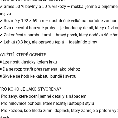
✔️ Směs 50 % bavlny a 50 % viskózy – měkká, jemná a příjemně
hřejivá
✔️ Rozměry 192 × 69 cm – dostatečně velká na pořádné zachum
✔️ Dva decentní barevné pruhy – jednoduchý detail, který oživí ou
✔️ Zakončení s bambulkami – hravý prvek, který dodává šále š
✔️ Lehká (0,3 kg), ale opravdu teplá – ideální do zimy
VYUŽITÍ, KTERÉ OCENÍTE
◼️ Lze nosit klasicky kolem krku
◼️ Dá se rozprostřít přes ramena jako přehoz
◼️ Skvěle se hodí ke kabátu, bundě i svetru
PRO KOHO JE JAKO STVOŘENÁ?
• Pro ženy, které ocení jemné detaily s nápadem
• Pro milovnice pohodlí, které nechtějí ustoupit stylu
• Pro každou, kdo hledá zimní doplněk, který zahřeje a přitom v
skvěle