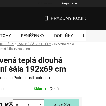
Přihlášení
Registrace
nky ochrany osobních údajů
PRÁZDNÝ KOŠÍK
NÁKUPNÍ
KOŠÍK
ATOHY
PENĚŽENKY
DOPLŇKY
UNISEX
DOPLŇKY
/
DÁMSKÉ ŠÁLY A PLÉDY
/
Červená teplá
imní šála 192x69 cm
vená teplá dlouhá
ní šála 192x69 cm
né
noceno
Podrobnosti hodnocení
ení
nost
Skladem
(2 ks)
tu
0 Kč
DO KOŠÍKU