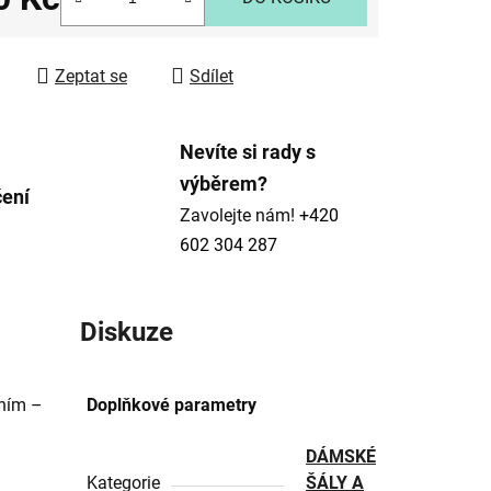
 cena:
ek.
Zeptat se
Sdílet
Nevíte si rady s
výběrem?
čení
Zavolejte nám!
+420
602 304 287
Diskuze
ením –
Doplňkové parametry
DÁMSKÉ
Kategorie
ŠÁLY A