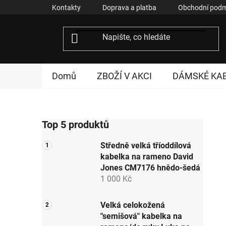
Přejít
Kontakty
Doprava a platba
Obchodní podm
na
obsah
Domů
ZBOŽÍ V AKCI
DÁMSKÉ KA
P
Top 5 produktů
o
s
Středně velká tříoddílová
t
kabelka na rameno David
r
Jones CM7176 hnědo-šedá
a
1 000 Kč
n
n
Velká celokožená
"semišová" kabelka na
í