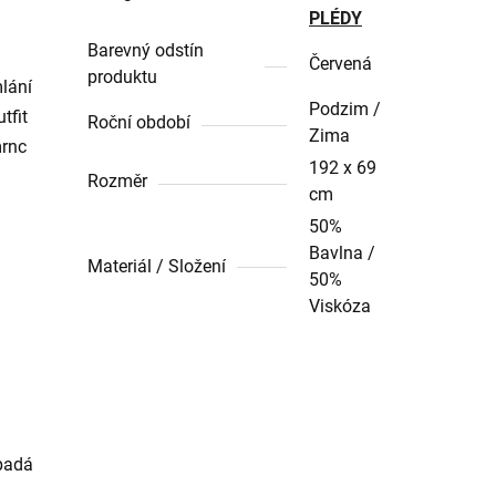
PLÉDY
Barevný odstín
Červená
produktu
lání
Podzim /
tfit
Roční období
Zima
mrnc
192 x 69
Rozměr
cm
50%
Bavlna /
Materiál / Složení
50%
Viskóza
ypadá