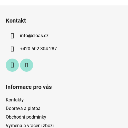
Z
á
Kontakt
p
a
info
@
eloas.cz
t
í
+420 602 304 287
Informace pro vás
Kontakty
Doprava a platba
Obchodní podmínky
Výměna a vrácení zboží