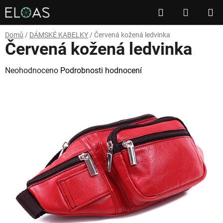
Přejít
Hledat
NÁKUP
na
obsah
KOŠÍK
Domů
/
DÁMSKÉ KABELKY
/
Červená kožená ledvinka
Červená kožená ledvinka
Průměrné
Neohodnoceno
Podrobnosti hodnocení
hodnocení
produktu
je
0,0
z
5
hvězdiček.