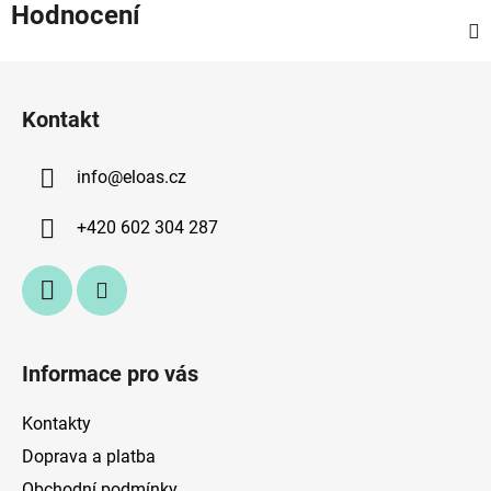
Hodnocení
Z
á
Kontakt
p
a
info
@
eloas.cz
t
í
+420 602 304 287
Informace pro vás
Kontakty
Doprava a platba
Obchodní podmínky