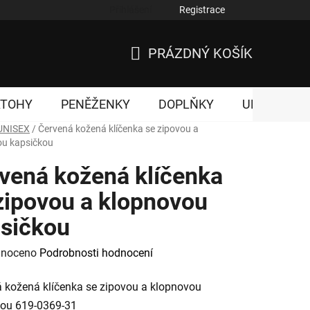
Přihlášení
Registrace
nky ochrany osobních údajů
PRÁZDNÝ KOŠÍK
NÁKUPNÍ
KOŠÍK
ATOHY
PENĚŽENKY
DOPLŇKY
UNISEX
UNISEX
/
Červená kožená klíčenka se zipovou a
ou kapsičkou
vená kožená klíčenka
zipovou a klopnovou
sičkou
né
noceno
Podrobnosti hodnocení
ení
 kožená klíčenka se zipovou a klopnovou
tu
kou 619-0369-31