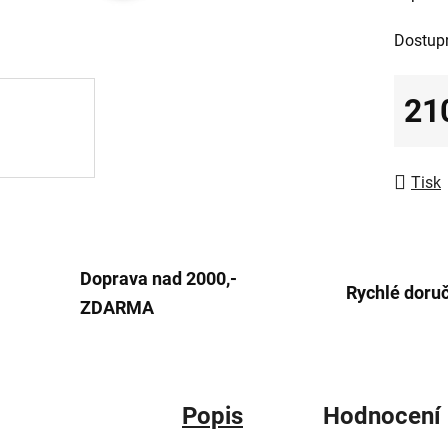
0,0
Dostup
z
5
21
hvězdič
Měrná
Tisk
Doprava nad 2000,-
Rychlé doru
ZDARMA
Popis
Hodnocení