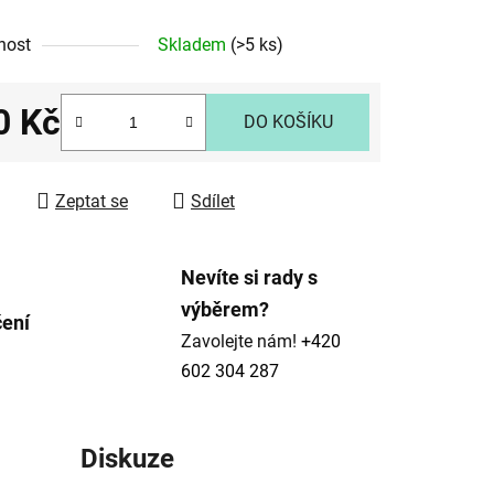
nost
Skladem
(>5 ks)
0 Kč
ek.
DO KOŠÍKU
 cena:
Zeptat se
Sdílet
Nevíte si rady s
výběrem?
čení
Zavolejte nám!
+420
602 304 287
Diskuze