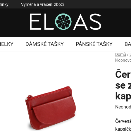
ínky
Výměna a vrácení zboží
Reklamace zboží
Podmí
BELKY
DÁMSKÉ TAŠKY
PÁNSKÉ TAŠKY
B
Domů
/
klopnov
Čer
se 
kap
Průměr
Neohod
hodnoc
Červená
produk
kapsič
je