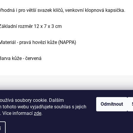
Vhodná i pro větší svazek klíčů, venkovní klopnová kapsička.
Základní rozměr 12 x 7 x 3 cm
Materiál - pravá hovězí kůže (NAPPA)
Barva kůže - červená
Informace pro vás
oužívá soubory cookie. Dalším
Odmítnout
 tohoto webu vyjadřujete souhlas s jejich
Kontakty
. Více informací
zde
.
Doprava a platba
í
Obchodní podmínky