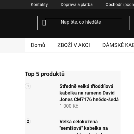
Přejít
Kontakty
Doprava a platba
Obchodní podm
na
obsah
Domů
ZBOŽÍ V AKCI
DÁMSKÉ KA
P
Top 5 produktů
o
s
Středně velká tříoddílová
t
kabelka na rameno David
r
Jones CM7176 hnědo-šedá
a
1 000 Kč
n
n
Velká celokožená
"semišová" kabelka na
í