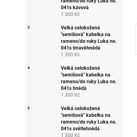
rameno/do ruky Luka no.
p
041s kávová
a
1 300 Kč
n
e
Velká celokožená
"semišová" kabelka na
l
rameno/do ruky Luka no.
041s tmavěhnědá
1 300 Kč
Velká celokožená
"semišová" kabelka na
rameno/do ruky Luka no.
041s hnědá
1 300 Kč
Velká celokožená
"semišová" kabelka na
rameno/do ruky Luka no.
041s světlehnědá
1 300 Kč