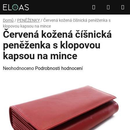
Přejít
Hledat
NÁKUP
na
obsah
KOŠÍK
Domů
/
PENĚŽENKY
/
Červená kožená číšnická peněženka s
klopovou kapsou na mince
Červená kožená číšnická
peněženka s klopovou
kapsou na mince
Průměrné
Neohodnoceno
Podrobnosti hodnocení
hodnocení
produktu
je
0,0
z
5
hvězdiček.