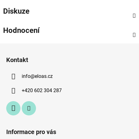
Diskuze
Hodnocení
Z
á
Kontakt
p
a
info
@
eloas.cz
t
í
+420 602 304 287
Informace pro vás