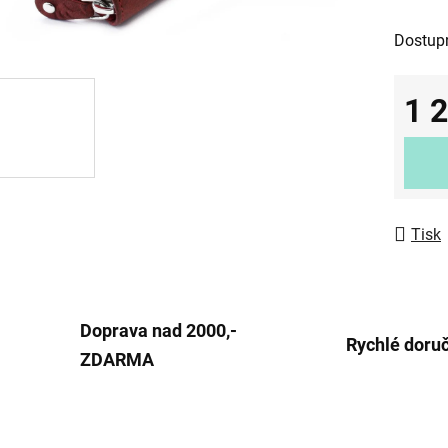
0,0
Dostup
z
5
1 
hvězdič
Měrná
Tisk
Doprava nad 2000,-
Rychlé doru
ZDARMA