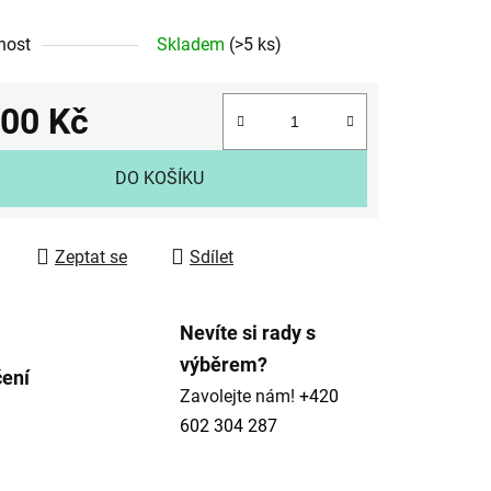
nost
Skladem
(>5 ks)
200 Kč
ek.
 cena:
DO KOŠÍKU
Zeptat se
Sdílet
Nevíte si rady s
výběrem?
čení
Zavolejte nám!
+420
602 304 287