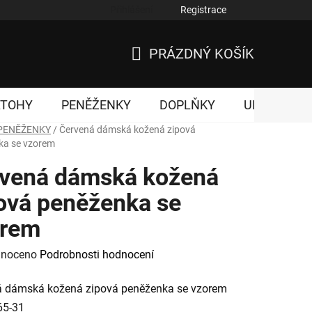
Přihlášení
Registrace
nky ochrany osobních údajů
PRÁZDNÝ KOŠÍK
NÁKUPNÍ
KOŠÍK
ATOHY
PENĚŽENKY
DOPLŇKY
UNISEX
PENĚŽENKY
/
Červená dámská kožená zipová
ka se vzorem
vená dámská kožená
ová peněženka se
orem
né
noceno
Podrobnosti hodnocení
ení
á dámská kožená zipová peněženka se vzorem
tu
65-31