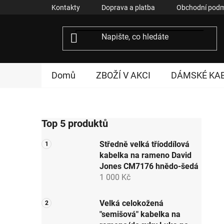
Přejít
Kontakty
Doprava a platba
Obchodní podm
na
obsah
Domů
ZBOŽÍ V AKCI
DÁMSKÉ KA
P
Top 5 produktů
o
s
Středně velká tříoddílová
t
kabelka na rameno David
r
Jones CM7176 hnědo-šedá
a
1 000 Kč
n
n
Velká celokožená
"semišová" kabelka na
í