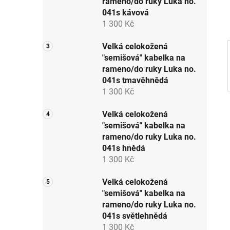
rameno/do ruky Luka no.
p
041s kávová
a
1 300 Kč
n
e
Velká celokožená
"semišová" kabelka na
l
rameno/do ruky Luka no.
041s tmavěhnědá
1 300 Kč
Velká celokožená
"semišová" kabelka na
rameno/do ruky Luka no.
041s hnědá
1 300 Kč
Velká celokožená
"semišová" kabelka na
rameno/do ruky Luka no.
041s světlehnědá
1 300 Kč