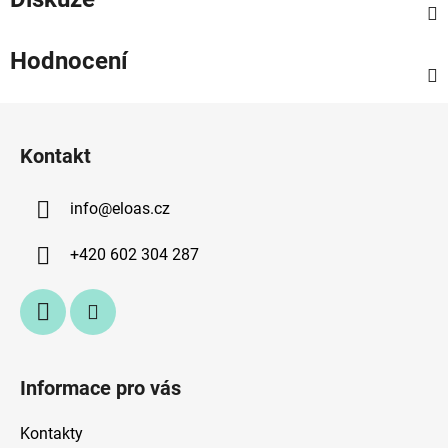
Hodnocení
Z
á
Kontakt
p
a
info
@
eloas.cz
t
í
+420 602 304 287
Informace pro vás
Kontakty