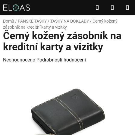
Přejít
Hledat
NÁKUP
na
obsah
KOŠÍK
Domů
/
PÁNSKÉ TAŠKY
/
TAŠKY NA DOKLADY
/
Černý kožený
zásobník na kreditní karty a vizitky
Černý kožený zásobník na
kreditní karty a vizitky
Průměrné
Neohodnoceno
Podrobnosti hodnocení
hodnocení
produktu
je
0,0
z
5
hvězdiček.