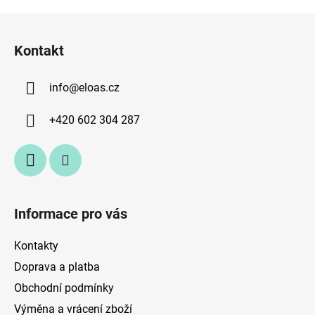
Z
á
Kontakt
p
a
info
@
eloas.cz
t
í
+420 602 304 287
Informace pro vás
Kontakty
Doprava a platba
Obchodní podmínky
Výměna a vrácení zboží