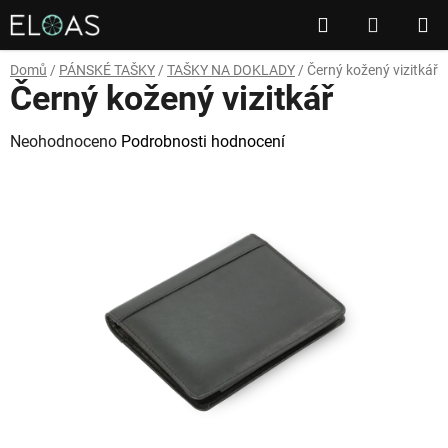
Přejít
Hledat
NÁKUP
na
obsah
KOŠÍK
Domů
/
PÁNSKÉ TAŠKY
/
TAŠKY NA DOKLADY
/
Černý kožený vizitkář
Černý kožený vizitkář
Průměrné
Neohodnoceno
Podrobnosti hodnocení
hodnocení
produktu
je
0,0
z
5
hvězdiček.