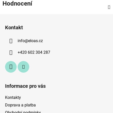
Hodnocení
Z
á
Kontakt
p
a
info
@
eloas.cz
t
í
+420 602 304 287
Informace pro vás
Kontakty
Doprava a platba
Obchodní podmínky