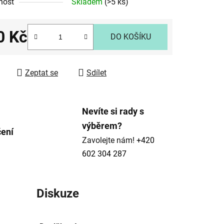
nost
Skladem
(>5 ks)
0 Kč
ek.
DO KOŠÍKU
 cena:
Zeptat se
Sdílet
Nevíte si rady s
výběrem?
čení
Zavolejte nám!
+420
602 304 287
Diskuze