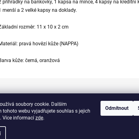
2 přihrádky na bankovky, 1 kapsa na mince, 4 kapsy na kreditní k
1 menší a 2 velké kapsy na doklady.
Základní rozměr: 11 x 10 x 2 cm
Materiál: pravá hovězí kůže (NAPPA)
Barva kůže: černá, oranžová
Informace pro vás
oužívá soubory cookie. Dalším
Odmítnout
 tohoto webu vyjadřujete souhlas s jejich
Kontakty
. Více informací
zde
.
Doprava a platba
í
Obchodní podmínky