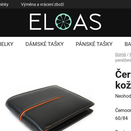
ínky
Výměna a vrácení zboží
Reklamace zboží
Podmí
BELKY
DÁMSKÉ TAŠKY
PÁNSKÉ TAŠKY
B
Domů
/
peněžen
Čer
kož
Průměr
Neohod
hodnoc
Černoo
produk
60/84
je
0,0