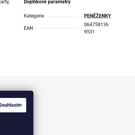
arty,
Doplňkové parametry
Kategorie
PENĚŽENKY
064758136
EAN
9531
Facebook
Souhlasím