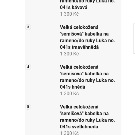
rameno/do ruky Luka no.
p
041s kávová
a
1 300 Kč
n
e
Velká celokožená
"semišová" kabelka na
l
rameno/do ruky Luka no.
041s tmavěhnědá
1 300 Kč
Velká celokožená
"semišová" kabelka na
rameno/do ruky Luka no.
041s hnědá
1 300 Kč
Velká celokožená
"semišová" kabelka na
rameno/do ruky Luka no.
041s světlehnědá
1 300 Kč