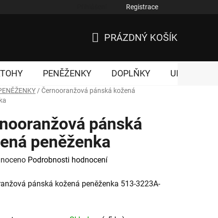
Přihlášení
Registrace
nky ochrany osobních údajů
PRÁZDNÝ KOŠÍK
NÁKUPNÍ
KOŠÍK
ATOHY
PENĚŽENKY
DOPLŇKY
UNISEX
PENĚŽENKY
/
Černooranžová pánská kožená
ka
nooranžová pánská
ená peněženka
né
noceno
Podrobnosti hodnocení
ení
ranžová pánská kožená peněženka 513-3223A-
tu