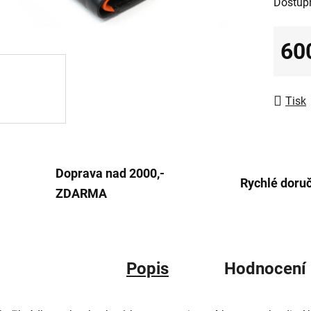
Dostup
z
5
60
hvězdič
Měrná
Tisk
Doprava nad 2000,-
Rychlé doru
ZDARMA
Popis
Hodnocení