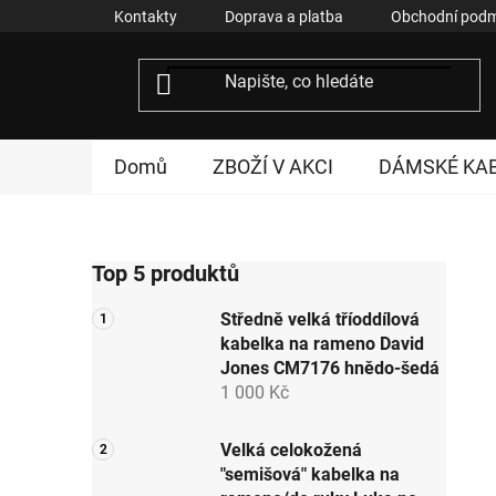
Přejít
Kontakty
Doprava a platba
Obchodní podm
na
obsah
Domů
ZBOŽÍ V AKCI
DÁMSKÉ KA
P
Top 5 produktů
o
s
Středně velká tříoddílová
t
kabelka na rameno David
r
Jones CM7176 hnědo-šedá
a
1 000 Kč
n
n
Velká celokožená
"semišová" kabelka na
í