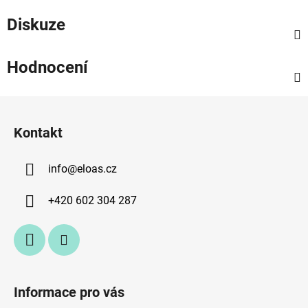
Diskuze
Hodnocení
Z
á
Kontakt
p
a
info
@
eloas.cz
t
í
+420 602 304 287
Informace pro vás