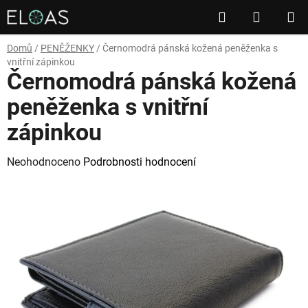
Přejít
Hledat
NÁKUP
na
obsah
KOŠÍK
Domů
/
PENĚŽENKY
/
Černomodrá pánská kožená peněženka s
vnitřní zápinkou
Černomodrá pánská kožená
peněženka s vnitřní
zápinkou
Průměrné
Neohodnoceno
Podrobnosti hodnocení
hodnocení
produktu
je
0,0
z
5
hvězdiček.