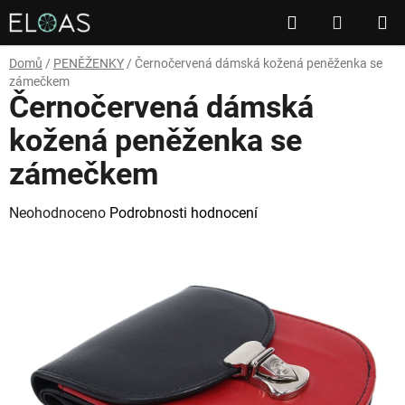
Přejít
Hledat
NÁKUP
na
obsah
KOŠÍK
Domů
/
PENĚŽENKY
/
Černočervená dámská kožená peněženka se
zámečkem
Černočervená dámská
kožená peněženka se
zámečkem
Průměrné
Neohodnoceno
Podrobnosti hodnocení
hodnocení
produktu
je
0,0
z
5
hvězdiček.