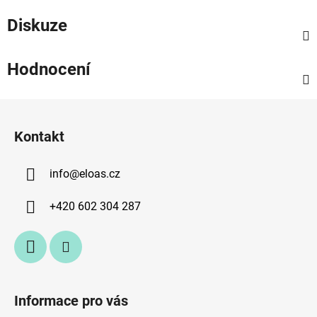
Diskuze
Hodnocení
Z
á
Kontakt
p
a
info
@
eloas.cz
t
í
+420 602 304 287
Informace pro vás