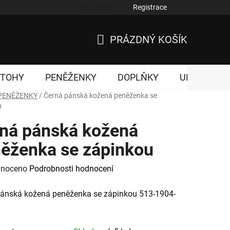
Přihlášení
Registrace
nky ochrany osobních údajů
PRÁZDNÝ KOŠÍK
NÁKUPNÍ
KOŠÍK
ATOHY
PENĚŽENKY
DOPLŇKY
UNISEX
PENĚŽENKY
/
Černá pánská kožená peněženka se
u
ná pánská kožená
ěženka se zápinkou
né
noceno
Podrobnosti hodnocení
ení
pánská kožená peněženka se zápinkou 513-1904-
tu