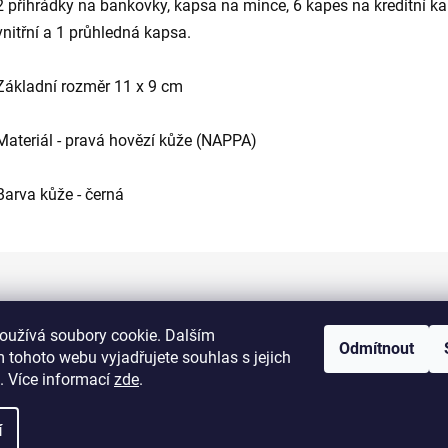
2 přihrádky na bankovky, kapsa na mince, 6 kapes na kreditní kar
vnitřní a 1 průhledná kapsa.
Základní rozměr 11 x 9 cm
Materiál - pravá hovězí kůže (NAPPA)
Barva kůže - černá
Informace pro vás
oužívá soubory cookie. Dalším
Odmítnout
 tohoto webu vyjadřujete souhlas s jejich
Kontakty
. Více informací
zde
.
Doprava a platba
í
Obchodní podmínky