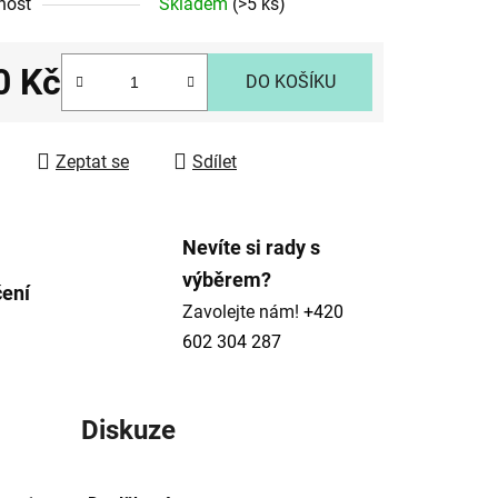
nost
Skladem
(>5 ks)
0 Kč
ek.
DO KOŠÍKU
 cena:
Zeptat se
Sdílet
Nevíte si rady s
výběrem?
čení
Zavolejte nám!
+420
602 304 287
Diskuze