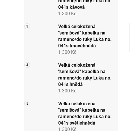
rameno/do ruky Luka no.
p
041s kávová
a
1 300 Kč
n
e
Velká celokožená
"semišová" kabelka na
l
rameno/do ruky Luka no.
041s tmavěhnědá
1 300 Kč
Velká celokožená
"semišová" kabelka na
rameno/do ruky Luka no.
041s hnědá
1 300 Kč
Velká celokožená
"semišová" kabelka na
rameno/do ruky Luka no.
041s světlehnědá
1 300 Kč