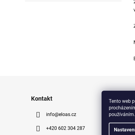
Z
á
Kontakt
p
Tento web p
procházením
a
používáním.
info
@
eloas.cz
t
í
+420 602 304 287
Nastaven