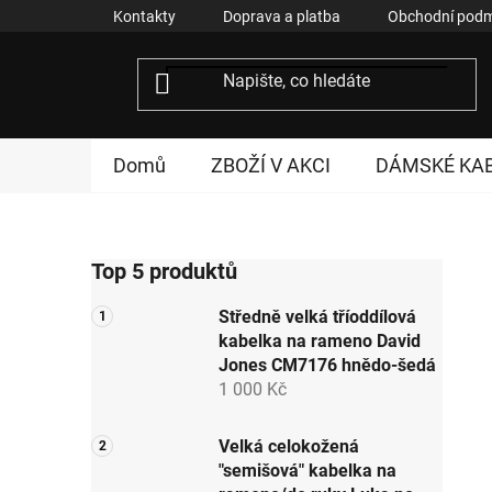
Přejít
Kontakty
Doprava a platba
Obchodní podm
na
obsah
Domů
ZBOŽÍ V AKCI
DÁMSKÉ KA
P
Top 5 produktů
o
s
Středně velká tříoddílová
t
kabelka na rameno David
r
Jones CM7176 hnědo-šedá
a
1 000 Kč
n
n
Velká celokožená
"semišová" kabelka na
í