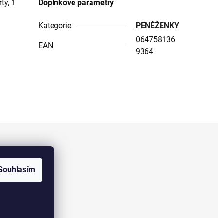
ty, 1
Doplňkové parametry
Kategorie
PENĚŽENKY
064758136
EAN
9364
Facebook
Souhlasím
ELOAS.cz