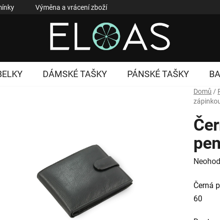
ínky
Výměna a vrácení zboží
Reklamace zboží
Podmí
BELKY
DÁMSKÉ TAŠKY
PÁNSKÉ TAŠKY
B
Domů
/
zápinko
Čer
pen
Průměr
Neohod
hodnoc
Černá 
produk
60
je
0,0