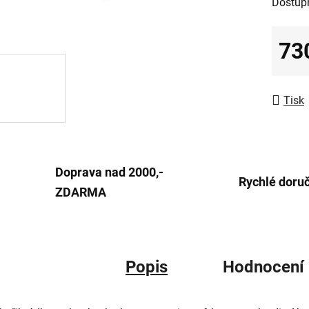
Dostup
z
5
73
hvězdič
Měrná
Tisk
Doprava nad 2000,-
Rychlé doru
ZDARMA
Popis
Hodnocení