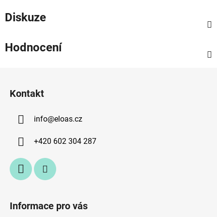
Diskuze
Hodnocení
Z
á
Kontakt
p
a
info
@
eloas.cz
t
í
+420 602 304 287
Informace pro vás