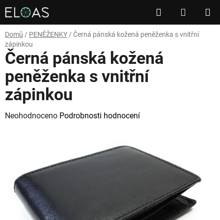
Přejít
Hledat
NÁKUP
na
obsah
KOŠÍK
Domů
/
PENĚŽENKY
/
Černá pánská kožená peněženka s vnitřní
zápinkou
Černá pánská kožená
peněženka s vnitřní
zápinkou
Průměrné
Neohodnoceno
Podrobnosti hodnocení
hodnocení
produktu
je
0,0
z
5
hvězdiček.