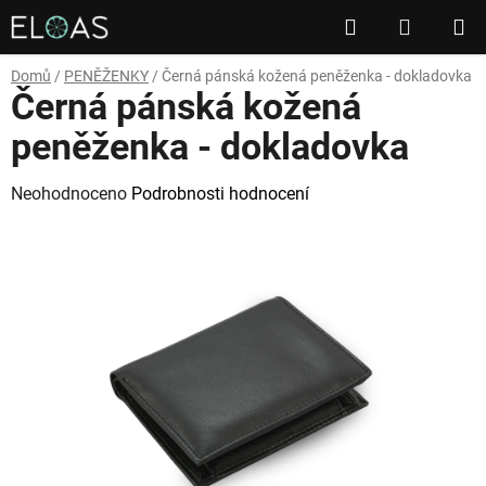
Přejít
Hledat
NÁKUP
na
obsah
KOŠÍK
Domů
/
PENĚŽENKY
/
Černá pánská kožená peněženka - dokladovka
Černá pánská kožená
peněženka - dokladovka
Průměrné
Neohodnoceno
Podrobnosti hodnocení
hodnocení
produktu
je
0,0
z
5
hvězdiček.