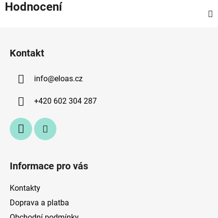
Hodnocení
Z
á
Kontakt
p
a
info
@
eloas.cz
t
í
+420 602 304 287
Informace pro vás
Kontakty
Doprava a platba
Obchodní podmínky