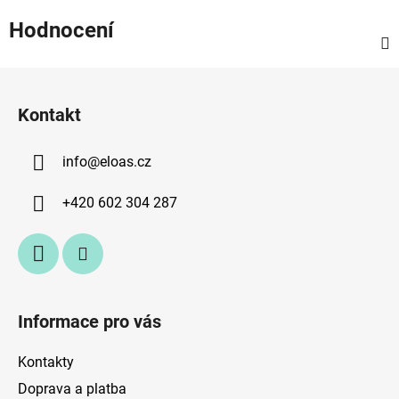
Hodnocení
Z
á
Kontakt
p
a
info
@
eloas.cz
t
í
+420 602 304 287
Informace pro vás
Kontakty
Doprava a platba