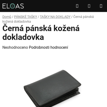
Přejít
Hledat
NÁKUP
na
obsah
KOŠÍK
Domů
/
PÁNSKÉ TAŠKY
/
TAŠKY NA DOKLADY
/
Černá pánská
kožená dokladovka
Černá pánská kožená
dokladovka
Průměrné
Neohodnoceno
Podrobnosti hodnocení
hodnocení
produktu
je
0,0
z
5
hvězdiček.