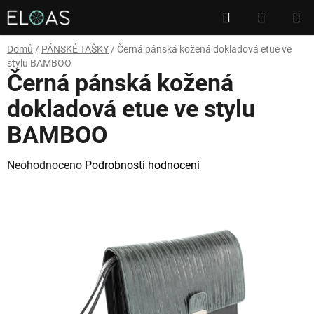
Přejít
Hledat
NÁKUP
na
obsah
KOŠÍK
Domů
/
PÁNSKÉ TAŠKY
/
Černá pánská kožená dokladová etue ve
stylu BAMBOO
Černá pánská kožená
dokladová etue ve stylu
BAMBOO
Průměrné
Neohodnoceno
Podrobnosti hodnocení
hodnocení
produktu
je
0,0
z
5
hvězdiček.