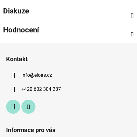
Diskuze
Hodnocení
Z
á
Kontakt
p
a
info
@
eloas.cz
t
í
+420 602 304 287
Informace pro vás