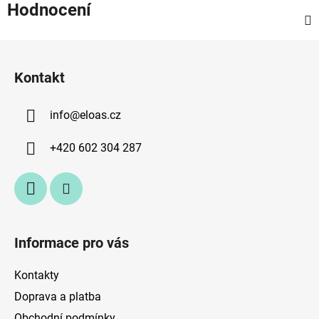
Hodnocení
Z
á
Kontakt
p
a
info
@
eloas.cz
t
í
+420 602 304 287
Informace pro vás
Kontakty
Doprava a platba
Obchodní podmínky