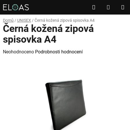
Přejít
Hledat
NÁKUP
na
obsah
KOŠÍK
Domů
/
UNISEX
/
Černá kožená zipová spisovka A4
Černá kožená zipová
spisovka A4
Průměrné
Neohodnoceno
Podrobnosti hodnocení
hodnocení
produktu
je
0,0
z
5
hvězdiček.