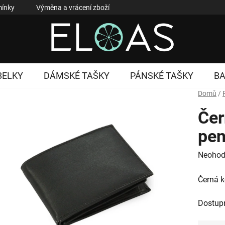
ínky
Výměna a vrácení zboží
Reklamace zboží
Podmí
BELKY
DÁMSKÉ TAŠKY
PÁNSKÉ TAŠKY
B
Domů
/
Čer
pe
Průměr
Neohod
hodnoc
Černá 
produk
je
Dostup
0,0
z