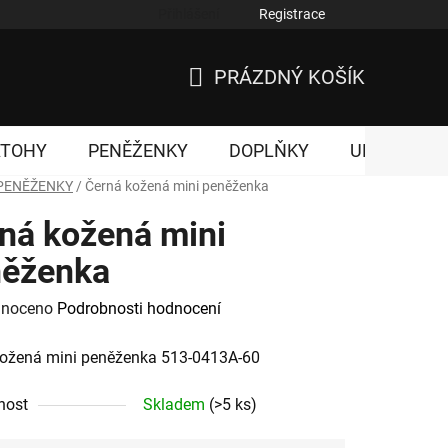
Přihlášení
Registrace
nky ochrany osobních údajů
PRÁZDNÝ KOŠÍK
NÁKUPNÍ
KOŠÍK
ATOHY
PENĚŽENKY
DOPLŇKY
UNISEX
PENĚŽENKY
/
Černá kožená mini peněženka
ná kožená mini
něženka
né
noceno
Podrobnosti hodnocení
ení
kožená mini peněženka 513-0413A-60
tu
nost
Skladem
(>5 ks)