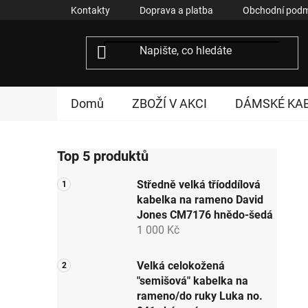
Přejít
Kontakty
Doprava a platba
Obchodní podm
na
obsah
Domů
ZBOŽÍ V AKCI
DÁMSKÉ KA
P
Top 5 produktů
o
s
Středně velká tříoddílová
t
kabelka na rameno David
r
Jones CM7176 hnědo-šedá
a
1 000 Kč
n
n
Velká celokožená
"semišová" kabelka na
í
rameno/do ruky Luka no.
p