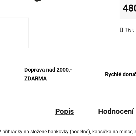
48
5
hvězdič
Měrná
Tisk
Doprava nad 2000,-
Rychlé doru
ZDARMA
Popis
Hodnocení
2 přihrádky na složené bankovky (podélně), kapsička na mince, 