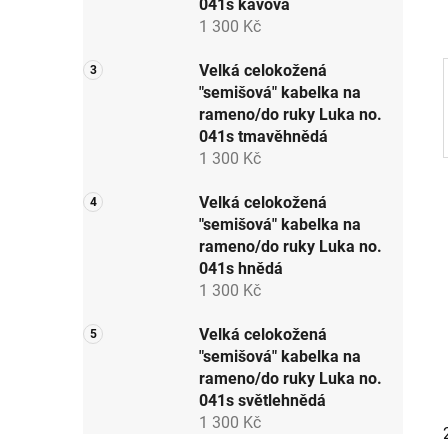
041s kávová
a
1 300 Kč
n
e
Velká celokožená
"semišová" kabelka na
l
rameno/do ruky Luka no.
041s tmavěhnědá
1 300 Kč
Velká celokožená
"semišová" kabelka na
rameno/do ruky Luka no.
041s hnědá
1 300 Kč
Velká celokožená
"semišová" kabelka na
rameno/do ruky Luka no.
041s světlehnědá
1 300 Kč