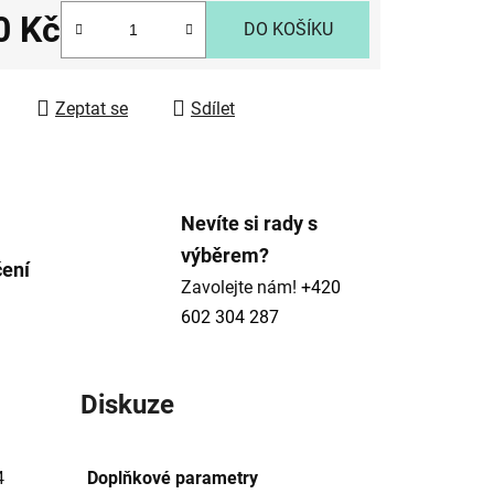
0 Kč
DO KOŠÍKU
ek.
 cena:
Zeptat se
Sdílet
Nevíte si rady s
výběrem?
čení
Zavolejte nám!
+420
602 304 287
Diskuze
4
Doplňkové parametry