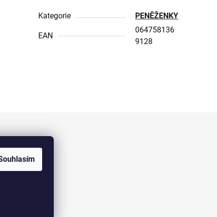
Kategorie
PENĚŽENKY
064758136
EAN
9128
Facebook
Souhlasím