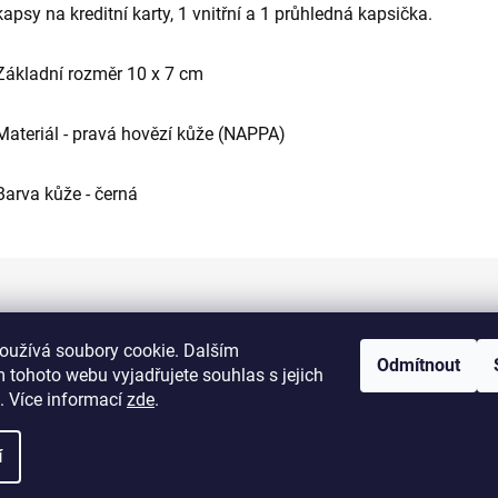
kapsy na kreditní karty, 1 vnitřní a 1 průhledná kapsička.
Základní rozměr 10 x 7 cm
Materiál - pravá hovězí kůže (NAPPA)
Barva kůže - černá
Informace pro vás
oužívá soubory cookie. Dalším
Odmítnout
 tohoto webu vyjadřujete souhlas s jejich
Kontakty
. Více informací
zde
.
Doprava a platba
í
Obchodní podmínky
Výměna a vrácení zboží