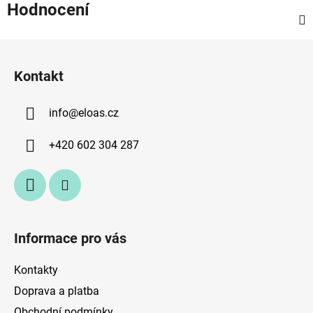
Hodnocení
Z
á
Kontakt
p
a
info
@
eloas.cz
t
í
+420 602 304 287
Informace pro vás
Kontakty
Doprava a platba
Obchodní podmínky