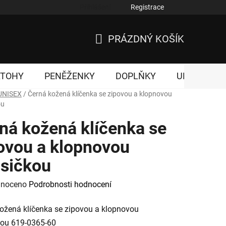
Přihlášení
Registrace
nky ochrany osobních údajů
PRÁZDNÝ KOŠÍK
NÁKUPNÍ
KOŠÍK
ATOHY
PENĚŽENKY
DOPLŇKY
UNISEX
UNISEX
/
Černá kožená klíčenka se zipovou a klopnovou
ou
ná kožená klíčenka se
ovou a klopnovou
sičkou
né
noceno
Podrobnosti hodnocení
ení
ožená klíčenka se zipovou a klopnovou
tu
kou 619-0365-60