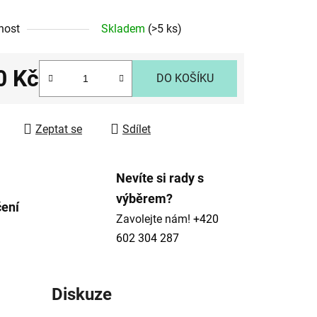
nost
Skladem
(>5 ks)
0 Kč
ek.
DO KOŠÍKU
 cena:
Zeptat se
Sdílet
Nevíte si rady s
výběrem?
čení
Zavolejte nám!
+420
602 304 287
Diskuze