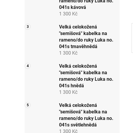
rameno/do ruky Luka no.
p
041s kávová
a
1 300 Kč
n
e
Velká celokožená
"semišová" kabelka na
l
rameno/do ruky Luka no.
041s tmavěhnědá
1 300 Kč
Velká celokožená
"semišová" kabelka na
rameno/do ruky Luka no.
041s hnědá
1 300 Kč
Velká celokožená
"semišová" kabelka na
rameno/do ruky Luka no.
041s světlehnědá
1 300 Kč