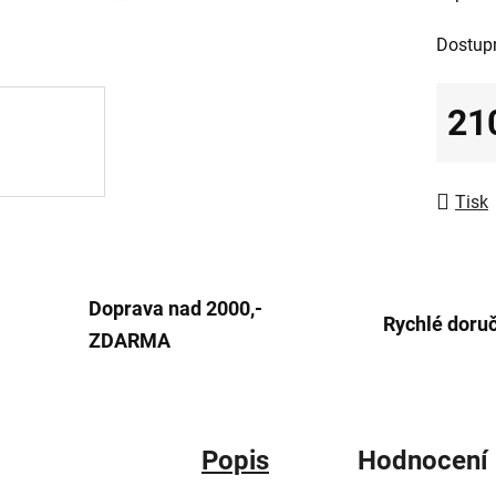
0,0
Dostup
z
5
21
hvězdič
Měrná
Tisk
Doprava nad 2000,-
Rychlé doru
ZDARMA
Popis
Hodnocení