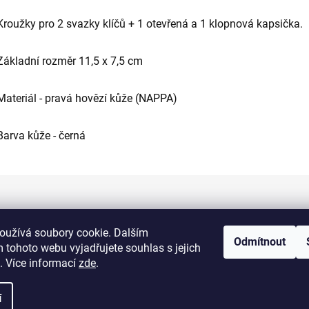
Kroužky pro 2 svazky klíčů + 1 otevřená a 1 klopnová kapsička.
Základní rozměr 11,5 x 7,5 cm
Materiál - pravá hovězí kůže (NAPPA)
Barva kůže - černá
Informace pro vás
oužívá soubory cookie. Dalším
Odmítnout
 tohoto webu vyjadřujete souhlas s jejich
Kontakty
. Více informací
zde
.
Doprava a platba
í
Obchodní podmínky