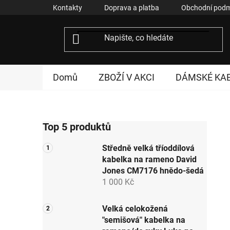
Přejít
Kontakty
Doprava a platba
Obchodní podm
na
obsah
Domů
ZBOŽÍ V AKCI
DÁMSKÉ KA
P
Top 5 produktů
o
s
Středně velká tříoddílová
t
kabelka na rameno David
r
Jones CM7176 hnědo-šedá
a
1 000 Kč
n
n
Velká celokožená
"semišová" kabelka na
í