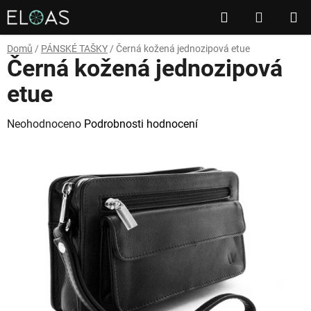
Přejít
Hledat
NÁKUP
na
obsah
KOŠÍK
Domů
/
PÁNSKÉ TAŠKY
/
Černá kožená jednozipová etue
Černá kožená jednozipová
etue
Průměrné
Neohodnoceno
Podrobnosti hodnocení
hodnocení
produktu
je
0,0
z
5
hvězdiček.