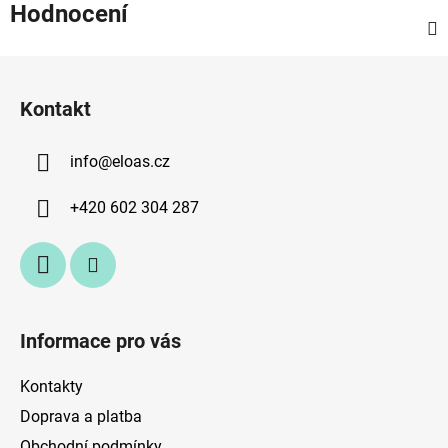
Hodnocení
Z
á
Kontakt
p
a
info
@
eloas.cz
t
í
+420 602 304 287
Informace pro vás
Kontakty
Doprava a platba
Obchodní podmínky