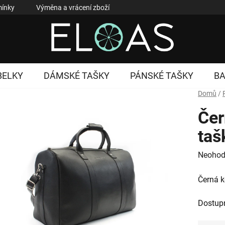
ínky
Výměna a vrácení zboží
Reklamace zboží
Podmí
BELKY
DÁMSKÉ TAŠKY
PÁNSKÉ TAŠKY
B
Domů
/
Čer
taš
Průměr
Neohod
hodnoc
Černá k
produk
je
Dostup
0,0
z