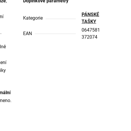
ůže
,
Doplňkové parametry
PÁNSKÉ
ní
Kategorie
TAŠKY
0647581
.
EAN
372074
lně
ení
díky
mální
ameno.