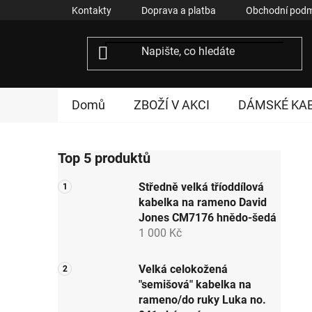
Přejít
Kontakty
Doprava a platba
Obchodní podm
na
obsah
Domů
ZBOŽÍ V AKCI
DÁMSKÉ KA
P
Top 5 produktů
o
s
Středně velká tříoddílová
t
kabelka na rameno David
r
Jones CM7176 hnědo-šedá
a
1 000 Kč
n
n
Velká celokožená
"semišová" kabelka na
í
rameno/do ruky Luka no.
p