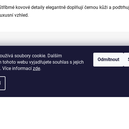
Stříbrné kovové detaily elegantně doplňují černou kůži a podtrhují
luxusní vzhled.
Informace pro vás
oužívá soubory cookie. Dalším
Odmítnout
 tohoto webu vyjadřujete souhlas s jejich
Kontakty
. Více informací
zde
.
Doprava a platba
í
Obchodní podmínky
Výměna a vrácení zboží
Reklamace zboží
Podmínky ochrany osobních údajů