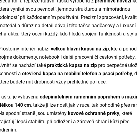
Elegantní a reprezentativní taška vyrobená z
prémiové hovězí k
která vyniká svou pevností, jemnou strukturou a mimořádnou
odolností při každodenním používání. Precizní zpracování, kvalit
materiál a důraz na detail dávají této tašce nadčasový a luxusní
charakter, který ocení každý, kdo hledá spojení funkčnosti a stylu
Prostorný interiér nabízí
velkou hlavní kapsu na zip
, která pohod
pojme dokumenty, notebook i další pracovní či cestovní potřeby.
Uvnitř se nachází také
praktická kapsa na zip
pro bezpečné ulož
cenností a
otevřená kapsa na mobilní telefon a psací potřeby
, 
které budete mít drobnosti vždy přehledně po ruce.
Taška je vybavena
odepínatelným ramenním popruhem s maxi
délkou 140 cm
, takže ji lze nosit jak v ruce, tak pohodlně přes r
Na spodní straně jsou umístěny
kovové ochranné prvky
, které
zajišťují lepší stabilitu při odložení a zároveň chrání kůži před
odřením.