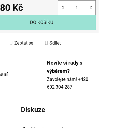
380 Kč
ek.
 cena:
DO KOŠÍKU
Zeptat se
Sdílet
Nevíte si rady s
výběrem?
čení
Zavolejte nám!
+420
602 304 287
Diskuze