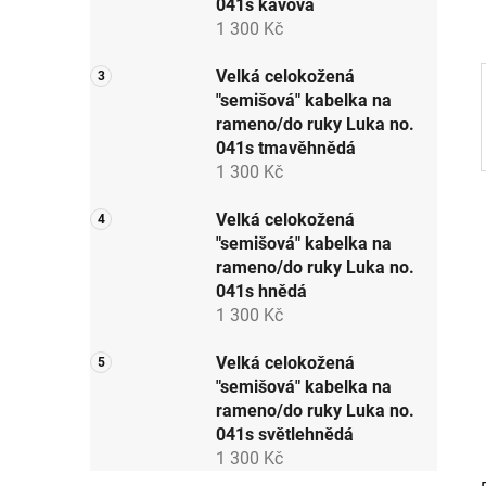
041s kávová
a
1 300 Kč
n
e
Velká celokožená
"semišová" kabelka na
l
rameno/do ruky Luka no.
041s tmavěhnědá
1 300 Kč
Velká celokožená
"semišová" kabelka na
rameno/do ruky Luka no.
041s hnědá
1 300 Kč
Velká celokožená
"semišová" kabelka na
rameno/do ruky Luka no.
041s světlehnědá
1 300 Kč