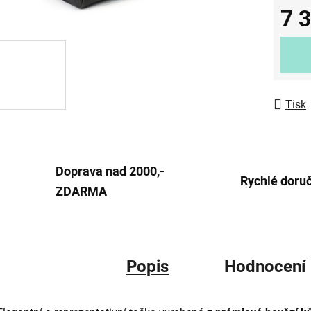
7 
5
hvězdič
Měrná
Tisk
Doprava nad 2000,-
Rychlé doru
ZDARMA
Popis
Hodnocení