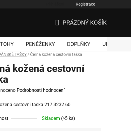
Přihlášení
Registrace
nky ochrany osobních údajů
PRÁZDNÝ KOŠÍK
NÁKUPNÍ
KOŠÍK
ATOHY
PENĚŽENKY
DOPLŇKY
UNISEX
PÁNSKÉ TAŠKY
/
Černá kožená cestovní taška
ná kožená cestovní
ka
né
noceno
Podrobnosti hodnocení
ení
ožená cestovní taška 217-3232-60
tu
nost
Skladem
(>5 ks)